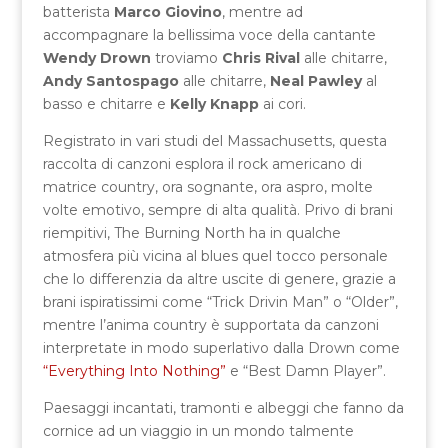
batterista
Marco Giovino
, mentre ad
accompagnare la bellissima voce della cantante
Wendy Drown
troviamo
Chris Rival
alle chitarre,
Andy Santospago
alle chitarre,
Neal Pawley
al
basso e chitarre e
Kelly Knapp
ai cori.
Registrato in vari studi del Massachusetts, questa
raccolta di canzoni esplora il rock americano di
matrice country, ora sognante, ora aspro, molte
volte emotivo, sempre di alta qualità. Privo di brani
riempitivi, The Burning North ha in qualche
atmosfera più vicina al blues quel tocco personale
che lo differenzia da altre uscite di genere, grazie a
brani ispiratissimi come “Trick Drivin Man” o “Older”,
mentre l’anima country è supportata da canzoni
interpretate in modo superlativo dalla Drown come
“Everything Into Nothing”
e “Best Damn Player”.
Paesaggi incantati, tramonti e albeggi che fanno da
cornice ad un viaggio in un mondo talmente