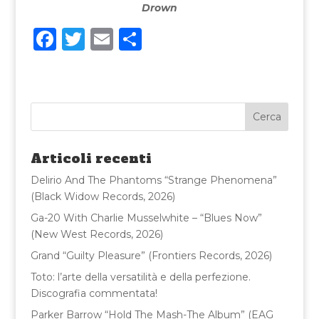
Drown
F
T
E
C
a
w
m
o
c
it
ai
n
e
te
l
di
b
r
vi
o
di
Articoli recenti
o
Delirio And The Phantoms “Strange Phenomena”
k
(Black Widow Records, 2026)
Ga-20 With Charlie Musselwhite – “Blues Now”
(New West Records, 2026)
Grand “Guilty Pleasure” (Frontiers Records, 2026)
Toto: l’arte della versatilità e della perfezione.
Discografia commentata!
Parker Barrow “Hold The Mash-The Album” (EAG