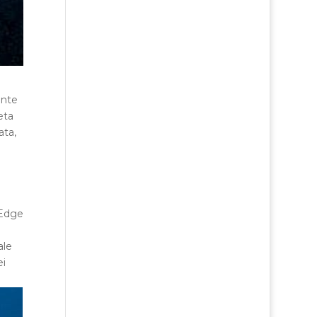
ente
eta
ata,
 Edge
ale
ei