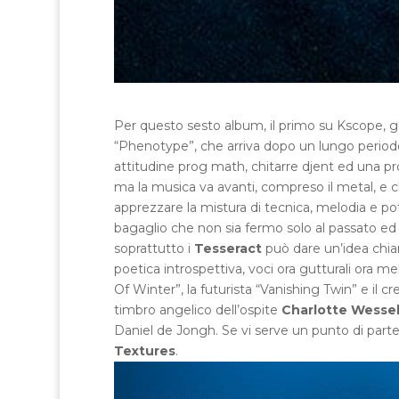
Per questo sesto album, il primo su Kscope, g
“Phenotype”, che arriva dopo un lungo periodo
attitudine prog math, chitarre djent ed una pr
ma la musica va avanti, compreso il metal, e c
apprezzare la mistura di tecnica, melodia e p
bagaglio che non sia fermo solo al passato ed 
soprattutto i
Tesseract
può dare un’idea chiar
poetica introspettiva, voci ora gutturali ora
Of Winter”, la futurista “Vanishing Twin” e il cr
timbro angelico dell’ospite
Charlotte Wesse
Daniel de Jongh. Se vi serve un punto di partenz
Textures
.