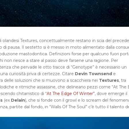
li olandesi Textures, concettualmente restano in scia del preced
 di pausa. Il sestetto si è messo in moto alimentato dalla consu
oduzione mastodontica. Definizioni forse per qualcuno fuori port
hi non riesce a stare al passo deve farsene una ragione. Per
otenza che pervade le otto tracce di “Genotype” è necessario un
una curiosità priva di certezze. Citare
Devin Townsend
e
a delle soluzioni che si muovono a scacchiera nei
Textures
, tra
 melodiche e ritmiche assassine, che delineano pezzi come “At The
escendo chitarristico di “
At The Edge Of Winter”
, dove emerge il
ls
(ex
Delain
), che si fonde con il growl e lo scream del fenomen
a, partite dal fondo, in “Walls Of The Soul” c’è tutto il talento d