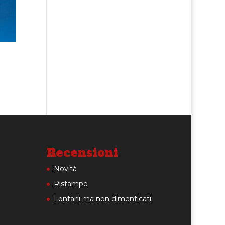
Recensioni
Novità
Ristampe
Lontani ma non dimenticati