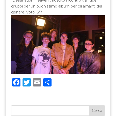
“Destination Heaven”, riuscito incontro tra i due
gruppi per un buonissimo album per gli amanti del
genere. Voto: 6/7
F
T
E
C
a
w
m
o
c
it
ai
n
e
te
l
di
b
r
vi