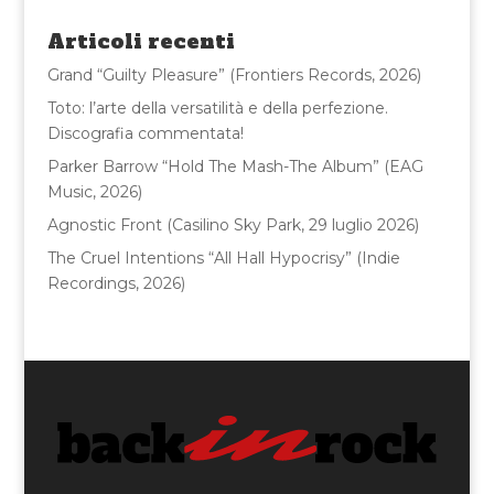
o
di
Articoli recenti
o
Grand “Guilty Pleasure” (Frontiers Records, 2026)
k
Toto: l’arte della versatilità e della perfezione.
Discografia commentata!
Parker Barrow “Hold The Mash-The Album” (EAG
Music, 2026)
Agnostic Front (Casilino Sky Park, 29 luglio 2026)
The Cruel Intentions “All Hall Hypocrisy” (Indie
Recordings, 2026)