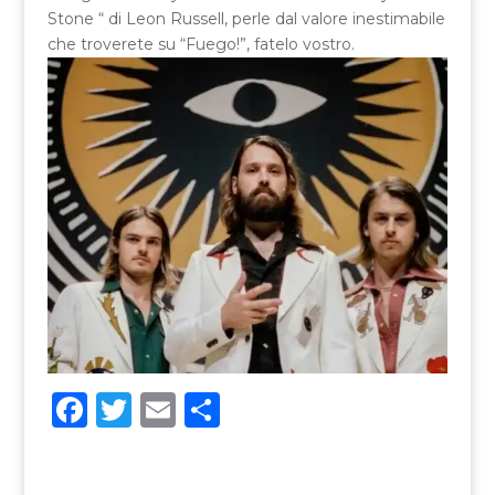
Stone “ di Leon Russell, perle dal valore inestimabile
che troverete su “Fuego!”, fatelo vostro.
F
T
E
C
a
w
m
o
c
it
ai
n