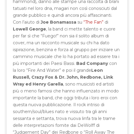
hammond), danno alle stampe una raccolta di brani
tatuati nel loro dna, magari non così conosciuti dal
grande pubblico e quindi ancora più affascinanti.
Con l’aiuto di
Joe Bonamassa
su
“The Fan”
di
Lowell George
, la band ci mette talento e cuore
per far sì che “Fuego!” non sia il solito album di
cover, ma un racconto musicale su chi ha dato
ispirazione, benzina e forza al gruppo per iniziare un
cammino musicale che lo ha portato ad essere tra i
più importanti dei Paesi Bassi.
Bad Company
con
la loro “Fire And Water” e poi il grande
Leon
Russell, Crazy Fox & Dr. John, Redbone, Link
Wray ed Henry Garella
, sono musicisti ed artisti
più o meno famosi che hanno influenzato in modo
importante la band, che oggi tributa i loro eroi con
questa nuova pubblicazione. Il rock intriso di
southern/soul/blues nato e vissuto tra gli anni
sessanta e settanta, trova nuova linfa tra le trame
delle interpretazioni fornite dai DeWolff di
“Judgement Day” dei Redbone o “Roll Away The