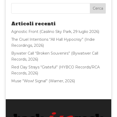
e
te
l
di
b
r
vi
o
di
Articoli recenti
o
Agnostic Front (Casilino Sky Park, 29 luglio 2026)
k
The Cruel Intentions “All Hall Hypocrisy” (Indie
Recordings, 2026)
Bywater Call “Broken Souvenirs” (Bywatwer Call
Records, 2026)
Red Clay Strays “Grateful” (HYBCO Records/RCA
Records, 2026)
Muse “Wow! Signal” (Warner, 2026)