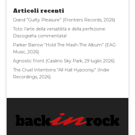
o
di
Articoli recenti
o
Grand “Guilty Pleasure” (Frontiers Records, 2026)
k
Toto: l’arte della versatilità e della perfezione.
Discografia commentata!
Parker Barrow “Hold The Mash-The Album” (EAG
Music, 2026)
Agnostic Front (Casilino Sky Park, 29 luglio 2026)
The Cruel Intentions “All Hall Hypocrisy” (Indie
Recordings, 2026)