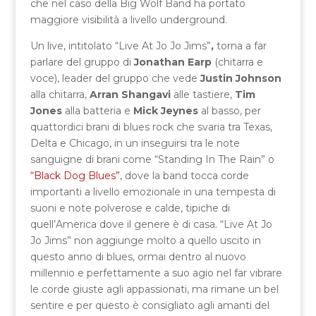
che nel caso della Big Wolf Band ha portato
maggiore visibilità a livello underground.
Un live, intitolato “Live At Jo Jo Jims”
,
torna a far
parlare del gruppo di
Jonathan Earp
(chitarra e
voce), leader del gruppo che vede
Justin Johnson
alla chitarra,
Arran Shangavi
alle tastiere,
Tim
Jones
alla batteria e
Mick Jeynes
al basso, per
quattordici brani di blues rock che svaria tra Texas,
Delta e Chicago, in un inseguirsi tra le note
sanguigne di brani come “Standing In The Rain” o
“Black Dog Blues”
, dove la band tocca corde
importanti a livello emozionale in una tempesta di
suoni e note polverose e calde, tipiche di
quell’America dove il genere è di casa. “Live At Jo
Jo Jims” non aggiunge molto a quello uscito in
questo anno di blues, ormai dentro al nuovo
millennio e perfettamente a suo agio nel far vibrare
le corde giuste agli appassionati, ma rimane un bel
sentire e per questo è consigliato agli amanti del