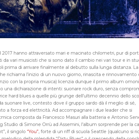
2017 hanno attraversato mari e macinato chilometri, pur di porta
i da vari musicisti che si sono dato il cambio nei vari tour e in stu
li prima di arrivare finalmente al debutto sulla lunga distanza. La
che richiama l’inizio di un nuovo giorno, rinascita e rinnovamento 
enzio con la propria musica) licenzia dunque il primo album omon
tto una dichiarazione di intenti: suonare rock duro, senza compro
ice hard blues a quelle più grunge dell’ultimo decennio dello sc
a suonare live, contesto dove il gruppo sardo dà il meglio di sé,
nto a forza ed elettricità. Ad accompagnare i due leader che si
ritmica composta da Francesco Masuri alla batteria e Antonio Sen
ng Studio di Simone Orrù ad Assemini, l’album sorprende per la ca
”, il singolo
“You”
, forte di un riff di scuola Seattle (qualcuno si r
rock melodico della splendida “Dirty Blues” o il crescendo della concl