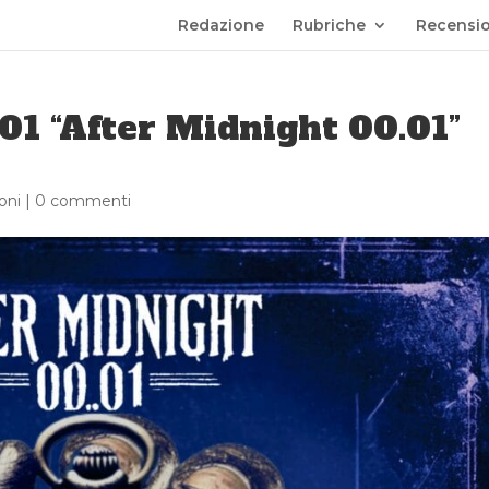
Redazione
Rubriche
Recensio
01 “After Midnight 00.01”
oni
|
0 commenti