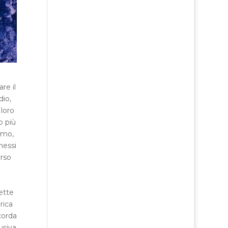
re il
dio,
 loro
o più
imo,
messi
orso
ette
rica
icorda
usiva