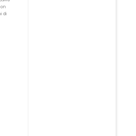
non
i di