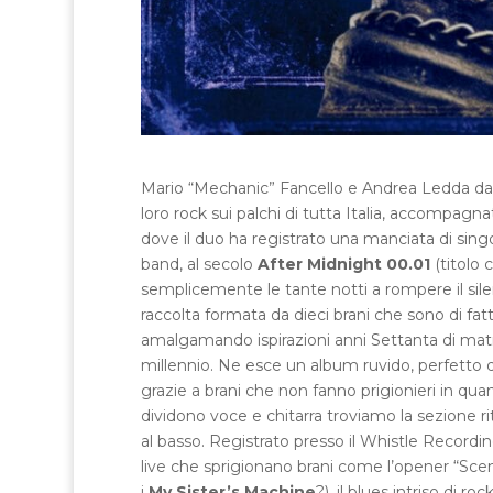
Mario “Mechanic” Fancello e Andrea Ledda dal 
loro rock sui palchi di tutta Italia, accompagnat
dove il duo ha registrato una manciata di singo
band, al secolo
After Midnight 00.01
(titolo 
semplicemente le tante notti a rompere il sil
raccolta formata da dieci brani che sono di fa
amalgamando ispirazioni anni Settanta di matr
millennio. Ne esce un album ruvido, perfetto d
grazie a brani che non fanno prigionieri in qua
dividono voce e chitarra troviamo la sezione 
al basso. Registrato presso il Whistle Recordi
live che sprigionano brani come l’opener “Scent
i
My Sister’s Machine
?), il blues intriso di 