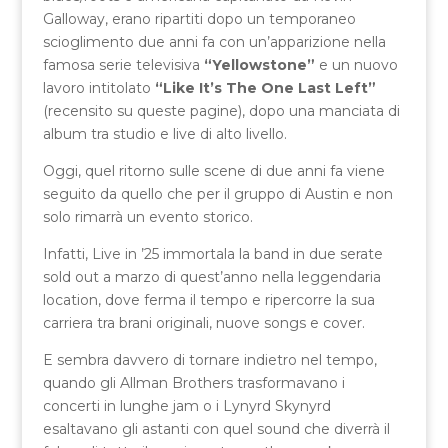
Galloway, erano ripartiti dopo un temporaneo
scioglimento due anni fa con un’apparizione nella
famosa serie televisiva
“Yellowstone”
e un nuovo
lavoro intitolato
“Like It’s The One Last Left”
(recensito su queste pagine), dopo una manciata di
album tra studio e live di alto livello.
Oggi, quel ritorno sulle scene di due anni fa viene
seguito da quello che per il gruppo di Austin e non
solo rimarrà un evento storico.
Infatti, Live in ’25 immortala la band in due serate
sold out a marzo di quest’anno nella leggendaria
location, dove ferma il tempo e ripercorre la sua
carriera tra brani originali, nuove songs e cover.
E sembra davvero di tornare indietro nel tempo,
quando gli Allman Brothers trasformavano i
concerti in lunghe jam o i Lynyrd Skynyrd
esaltavano gli astanti con quel sound che diverrà il