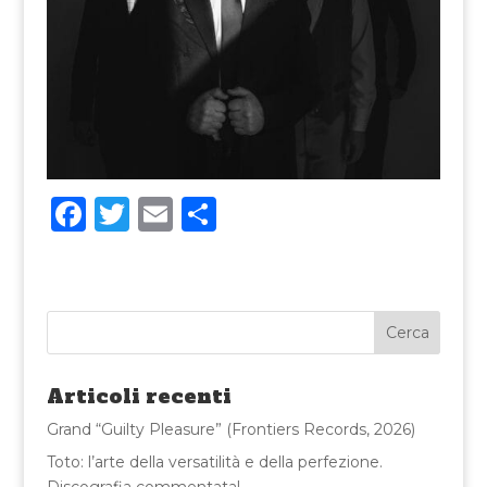
F
T
E
C
a
w
m
o
c
it
ai
n
e
te
l
di
b
r
vi
o
di
Articoli recenti
o
Grand “Guilty Pleasure” (Frontiers Records, 2026)
k
Toto: l’arte della versatilità e della perfezione.
Discografia commentata!