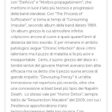
con “Deificvs” e “Morbvs propagationem”, che
mettono in luce il lato più tecnico e progressivo
della band olandese. Con “The Process of
Suffocation” si torna ai tempi di “Consuming
Impulse”, secondo album della band datato 1989.
Un album grezzo le cui atmosfere infette
colpiscono ancora al cuore a quasi quarant’anni di
distanza dal loro esordio. E per rimanere in ambito
patologico segue “Chronic Infection” dove i ritmi
rallentano ma il puzzo di malattia si fa più acre e
insopportabile. Certo, il suono grezzo del disco e i
terribili rantoli del giovane Mameli avevano ben altra
efficacia ma va detto che il pezzo suona ancora di
grande impatto. “Devouring Frenzy” è un’altra
immersione nel repertorio più recente, oltre che
una concessione ai blast beat più tipici dei Napalm
Death. Lo stesso vale per “Horror Detox”, sempre
tratto da “Resurrection Macabre” del 2009, con cui i
Pestilence approfondirono il lato
tecnico/progressivo della loro musica. Con