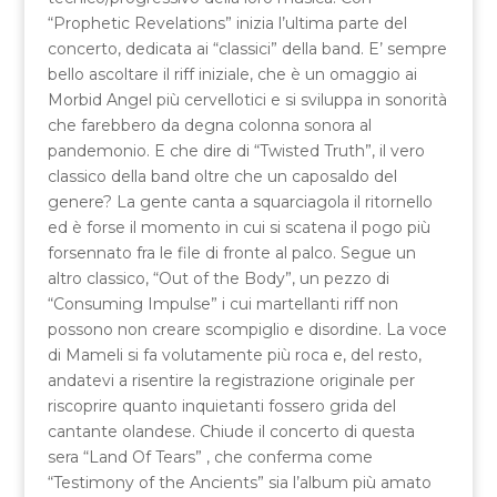
“Prophetic Revelations” inizia l’ultima parte del
concerto, dedicata ai “classici” della band. E’ sempre
bello ascoltare il riff iniziale, che è un omaggio ai
Morbid Angel più cervellotici e si sviluppa in sonorità
che farebbero da degna colonna sonora al
pandemonio. E che dire di “Twisted Truth”, il vero
classico della band oltre che un caposaldo del
genere? La gente canta a squarciagola il ritornello
ed è forse il momento in cui si scatena il pogo più
forsennato fra le file di fronte al palco. Segue un
altro classico, “Out of the Body”, un pezzo di
“Consuming Impulse” i cui martellanti riff non
possono non creare scompiglio e disordine. La voce
di Mameli si fa volutamente più roca e, del resto,
andatevi a risentire la registrazione originale per
riscoprire quanto inquietanti fossero grida del
cantante olandese. Chiude il concerto di questa
sera “Land Of Tears” , che conferma come
“Testimony of the Ancients” sia l’album più amato