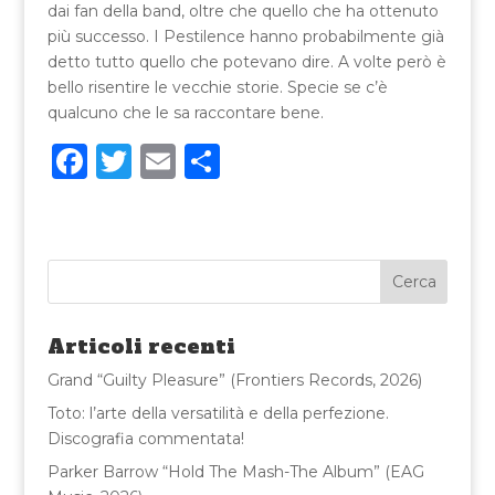
dai fan della band, oltre che quello che ha ottenuto
più successo. I Pestilence hanno probabilmente già
detto tutto quello che potevano dire. A volte però è
bello risentire le vecchie storie. Specie se c’è
qualcuno che le sa raccontare bene.
F
T
E
C
a
w
m
o
c
it
ai
n
e
te
l
di
b
r
vi
o
di
Articoli recenti
o
Grand “Guilty Pleasure” (Frontiers Records, 2026)
k
Toto: l’arte della versatilità e della perfezione.
Discografia commentata!
Parker Barrow “Hold The Mash-The Album” (EAG