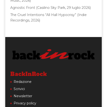
Music, 2026)
Agnostic Front (Casilino Sky Park, 29 luglio 2026)
The Cruel Intentions “All Hall Hypocrisy” (Indie
Recordings, 2026)
BackInRock
Redazione
Scrivici
Newsletter
Privacy policy