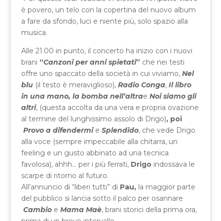
è povero, un telo con la copertina del nuovo album
a fare da sfondo, luci e niente più, solo spazio alla
musica.
Alle 21.00 in punto, il concerto ha inizio con i nuovi
brani
“
Canzoni per anni spietati
”
che nei testi
offre uno spaccato della società in cui viviamo,
Nel
blu
(il testo è meraviglioso),
Radio Conga
,
Il libro
in una mano, la bomba nell’altra
e
Noi siamo gli
altri
, (questa accolta da una vera e propria ovazione
al termine del lunghissimo assolo di Drigo)
, poi
Provo a difendermi
e
Splendido
, che vede Drigo
alla voce (sempre impeccabile alla chitarra, un
feeling e un gusto abbinato ad una tecnica
favolosa), ahhh… per i più ferrati,
Drigo
indossava le
scarpe di ritorno al futuro.
All’annuncio di “liberi tutti” di
Pau,
la maggior parte
del pubblico si lancia sotto il palco per osannare
Cambio
e
Mama Maè
, brani storici della prima ora,
prima di un breve intervallo.