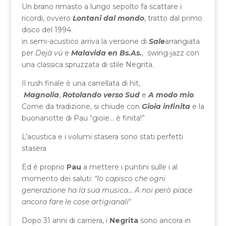
Un brano rimasto a lungo sepolto fa scattare i
ricordi, ovvero
Lontani dal mondo
, tratto dal primo
disco del 1994.
in semi-acustico arriva la versione di
Sale
arrangiata
per
Dejà vù
e
Malavida en Bs.As.
, swing-jazz con
una classica spruzzata di stile Negrita.
Il rush finale è una carrellata di hit,
Magnolia
,
Rotolando verso Sud
e
A modo mio
.
Come da tradizione, si chiude con
Gioia infinita
e la
buonanotte di Pau “gioie… è finita!”
L’acustica e i volumi stasera sono stati perfetti
stasera
Ed è proprio
Pau
a mettere i puntini sulle i al
momento dei saluti:
“Io capisco che ogni
generazione ha la sua musica… A noi però piace
ancora fare le cose artigianali
“
Dopo 31 anni di carriera, i
Negrita
sono ancora in