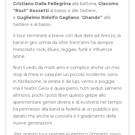
Cristiano Dalla Pellegrina
alla batteria,
Giacomo
“Rost” Rossetti
al basso e alle tastiere,
e
Guglielmo Ridolfo Gagliano
“
Ghando”
alle
tastiere e al basso.
Il tour terminerà a breve con due date ad Arezzo, la
band in giro ormai da oltre trent’anni ha sempre
mescolato rock, blues, reggae, funk e influenze
latine.
Non li vedo da molti anni e complice anche un mio
stop di mesi in casa per un piccolo incidente, sono
in fibrillazione, la serata è da lupi, vento e pioggia
ma il teatro Geox è quasi pieno, tutti seduti (almeno
all’inizio), pochi i posti liberi questo grazie allo
sperimentare generi diversi e di evolversi nel tempo
ha permesso alla band la fedeltà di un pubblico più
datato ma anche la curiosità e il gradimento delle
nuove generazioni.
Per questo tour teatrale in elettrico l’impatto visivo