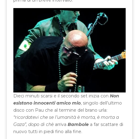
Dieci minuti scarsi e il secondo set inizia con
Non
esistono innocenti amico mio
, singolo dell’ultimo
disco con Pau che al termine del brano urla:
“ricordatevi che se l’umanità è morta, è morta a
Gaza”, dopo di chè
arriva
Bambole
a far scattare di
nuovo tutti in piedi fino alla fine.