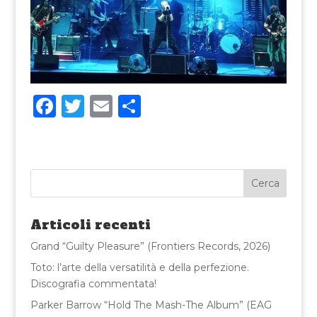
F
T
E
C
a
w
m
o
c
it
ai
n
e
te
l
di
b
r
vi
o
di
Articoli recenti
o
Grand “Guilty Pleasure” (Frontiers Records, 2026)
k
Toto: l’arte della versatilità e della perfezione.
Discografia commentata!
Parker Barrow “Hold The Mash-The Album” (EAG