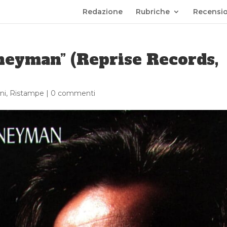
Redazione
Rubriche
Recensio
neyman” (Reprise Records,
ni
,
Ristampe
|
0 commenti