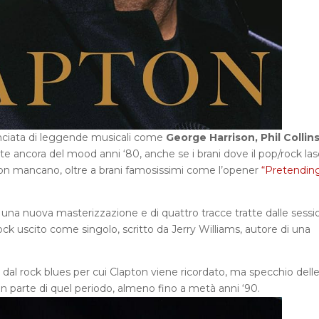
anciata di leggende musicali come
George Harrison, Phil Collins
te ancora del mood anni ‘80, anche se i brani dove il pop/rock las
non mancano, oltre a brani famosissimi come l’opener
“Pretendin
di una nuova masterizzazione e di quattro tracce tratte dalle sessi
ock uscito come singolo, scritto da Jerry Williams, autore di una
al rock blues per cui Clapton viene ricordato, ma specchio dell
an parte di quel periodo, almeno fino a metà anni ‘90.