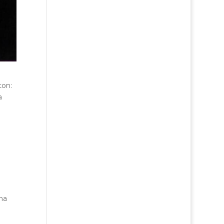
ton:
a
ma