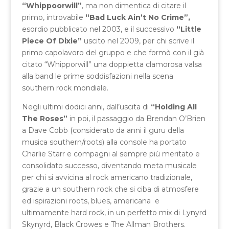
“Whippoorwill”
, ma non dimentica di citare il
primo, introvabile
“Bad Luck Ain’t No Crime”,
esordio pubblicato nel 2003, e il successivo
“Little
Piece Of Dixie”
uscito nel 2009, per chi scrive il
primo capolavoro del gruppo e che formò con il già
citato “Whipporwill” una doppietta clamorosa valsa
alla band le prime soddisfazioni nella scena
southern rock mondiale.
Negli ultimi dodici anni, dall’uscita di
“Holding All
The Roses”
in poi, il passaggio da Brendan O’Brien
a Dave Cobb (considerato da anni il guru della
musica southern/roots) alla console ha portato
Charlie Starr e compagni al sempre più meritato e
consolidato successo, diventando meta musicale
per chi si avvicina al rock americano tradizionale,
grazie a un southern rock che si ciba di atmosfere
ed ispirazioni roots, blues, americana e
ultimamente hard rock, in un perfetto mix di Lynyrd
Skynyrd, Black Crowes e The Allman Brothers.