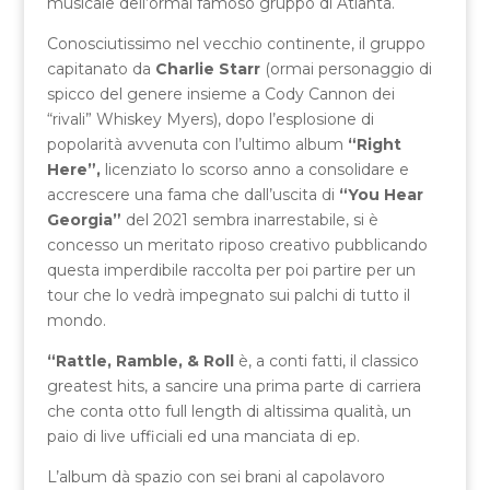
musicale dell’ormai famoso gruppo di Atlanta.
Conosciutissimo nel vecchio continente, il gruppo
capitanato da
Charlie Starr
(ormai personaggio di
spicco del genere insieme a Cody Cannon dei
“rivali” Whiskey Myers), dopo l’esplosione di
popolarità avvenuta con l’ultimo album
“Right
Here”,
licenziato lo scorso anno a consolidare e
accrescere una fama che dall’uscita di
“You Hear
Georgia”
del 2021 sembra inarrestabile, si è
concesso un meritato riposo creativo pubblicando
questa imperdibile raccolta per poi partire per un
tour che lo vedrà impegnato sui palchi di tutto il
mondo.
“Rattle, Ramble, & Roll
è, a conti fatti, il classico
greatest hits, a sancire una prima parte di carriera
che conta otto full length di altissima qualità, un
paio di live ufficiali ed una manciata di ep.
L’album dà spazio con sei brani al capolavoro