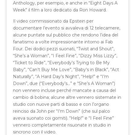
Anthology, per esempio, e anche in “Eight Days A
Week” il film a loro dedicato da Ron Howard.
Il video commissionato da Epstein per
documentare l’evento si avvaleva di 12 telecamere,
alcune puntate sul pubblico che rendono l’idea del
fanatismo a volte impressionante intorno ai Fab
Four. Dei dodici pezzi suonati, “Twist and Shout”,
“She’s a Woman”, “I Feel Fine”, “Dizzy Miss Lizzy”,
“Ticket to Ride”, “Everybody’s Trying to Be My
Baby”, “Can’t Buy Me Love”, “Baby’s in Black”, “Act
Naturally”, “A Hard Day’s Night”, “Help!” e “I’m
Down”, due (“Everybody’s…” e “She’s A Woman”)
non vennero incluse perché mancate a causa del
cambio di bobina; alcune altre vennero sistemate in
studio con nuove parti di basso e con l’organo
reinciso da John per “I’m Down” (che sul palco
aveva suonato coi gomiti). “Help!” e “I Feel Fine”
vennero completamente risuonate in studio in
sincrono con il video.