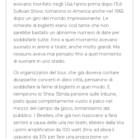
avevano trionfato negli Usa l’anno prima dopo l’Ed
Sullivan Show, tornarono in America anche nel 1965
dopo un giro del mondo impressionante. Le
richieste di biglietti erano così tante che non
sarebbe bastato un abnorme numero di date per
soddisfarle tutte. Fino a quel momento avevano
suonato in arene e teatri, anche molto grandi. Ma
nessuno aveva mai pensato fino a quel momento
di suonare in uno stadio.
Gli organizzatori del tour, che già doveva contare
diciassette concerti in dieci città, pensarono di
soddisfare la fame di biglietti in quel modo. E
riempirono le Shea: 55mila persone sulle tribune,
prato quasi completamente vuoto e palco nel
mezzo del campo da gioco, lontanissimo dal
pubblico. I Beatles, che già non riuscivano a farsi
sentire a causa delle urla nei teatri, ebbero dalla Vox
i primi amplificatori da 100 watt (fino ad allora li
usavano da 30): per fare una proporzione un