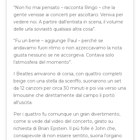
“Non ho mai pensato – racconta Ringo – che la
gente venisse ai concerti per ascoltarci. Veniva per
vedere noi. A partire dall’entrata in scena, il volume
delle urla sovrastò qualsiasi altra cosa”.
“Fu un bene – aggiunge Paul – perché se
andavamo fuori ritmo o non azzeccavamo la nota
giusta nessuno se ne accorgeva. Contava solo
l’atmosfera del momento”.
I Beatles arrivarono di corsa, con quattro completi
beige con una stella da sceriffo, suonarono un set
da 12 canzoni per circa 30 minuti e poi via verso una
limousine che direttamente dal campo li portò
all’uscita.
Per i quattro fu comunque un gran divertimento,
come si vede dal video del concerto, girato su
richiesta di Brian Epstein. Il più folle è John che,
consapevole di non essere sentito, suona l’organo