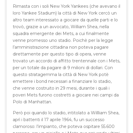
Rimasta con i soli New York Yankees (che avevano il
loro Yankee Stadium) la città di New York cercò un
altro team interessato a giocare da quelle parti e lo
trovò, grazie a un avvocato, William Shea, nella
squadra emergente dei Mets, a cui finalmente
venne promesso uno stadio. Poichè per la legge
l’amministrazione cittadina non poteva pagare
direttamente per questo tipo di opera, venne
trovato un accordo di affitto trentennale con i Mets,
per un totale da pagare di 9 milioni di dollari. Con
questo stratagemma la città di New York potè
emettere i bond necessari a finanziare lo stadio,
che venne costruito in 29 mesi, durante i quali i
poveri Mets furono costretti a giocare nei campi da
Polo di Manhattan.
Però poi quando lo stadio, intitolato a Willliam Shea,
aprì i battenti il 17 aprile 1964, fu un successo
clamoroso: l’impianto, che poteva ospitare 55.600