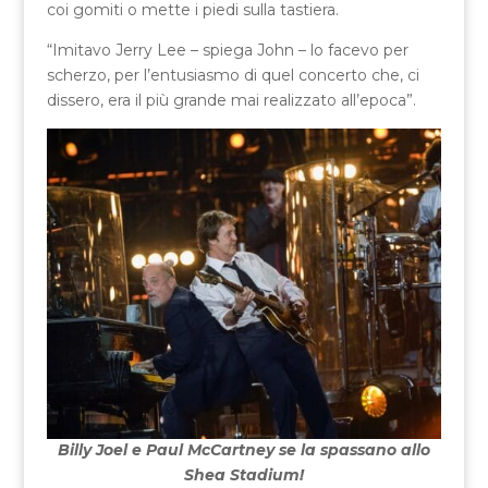
coi gomiti o mette i piedi sulla tastiera.
“Imitavo Jerry Lee – spiega John – lo facevo per
scherzo, per l’entusiasmo di quel concerto che, ci
dissero, era il più grande mai realizzato all’epoca”.
Billy Joel e Paul McCartney se la spassano allo
Shea Stadium!