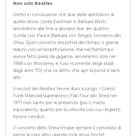
Non solo Beatles
Detto in conclusione che due delle spettatrici di
quello show, Linda Eastman e Barbara Bach,
arriveranno alla fine a sposare due dei quattro
(Linda con Paul e Barbara con Ringo), torniamo allo
Shea. Quel concerto era prima del tempo (i grandi
raduni, con un’amplificazione che nel frattempo
aveva fatto passi da gigante, arriveranno solo nel
1968 con Monterey e l’uso ricorrente degli stadi
dagli anni ’70), ma va detto che aprì la porta a tanti
altri.
Il record dei Beatles tenne duro a lungo. I Grand
Funk Railroad superarono i Fab Four allo Shea nel
1971 non tanto per le presenze (più o meno
equivalenti), quanto per la velocità con cui i biglietti
furono venduti.
Il concerto dello Shea rimase sempre il convitato di
pietra di ogni altro grande rock show finché