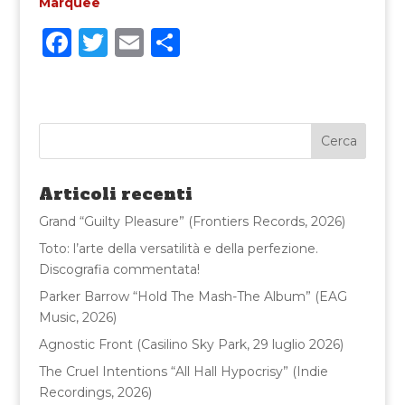
Marquee
F
T
E
C
a
w
m
o
c
it
ai
n
e
te
l
di
b
r
vi
o
di
Articoli recenti
o
Grand “Guilty Pleasure” (Frontiers Records, 2026)
k
Toto: l’arte della versatilità e della perfezione.
Discografia commentata!
Parker Barrow “Hold The Mash-The Album” (EAG
Music, 2026)
Agnostic Front (Casilino Sky Park, 29 luglio 2026)
The Cruel Intentions “All Hall Hypocrisy” (Indie
Recordings, 2026)