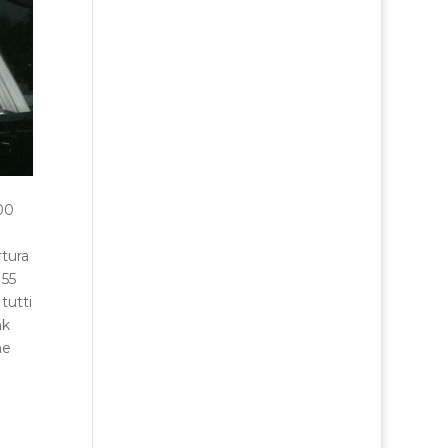
00
tura
 55
tutti
nk
ne