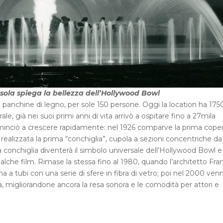
ola spiega la bellezza dell’Hollywood Bowl
 panchine di legno, per sole 150 persone. Oggi la location ha 175
le, già nei suoi primi anni di vita arrivò a ospitare fino a 27mila
minciò a crescere rapidamente: nel 1926 comparve la prima coper
 realizzata la prima “conchiglia”, cupola a sezioni concentriche da
a conchiglia diventerà il simbolo universale dell’Hollywood Bowl e 
alche film. Rimase la stessa fino al 1980, quando l’architetto Fra
a a tubi con una serie di sfere in fibra di vetro; poi nel 2000 ven
ia, migliorandone ancora la resa sonora e le comodità per attori e