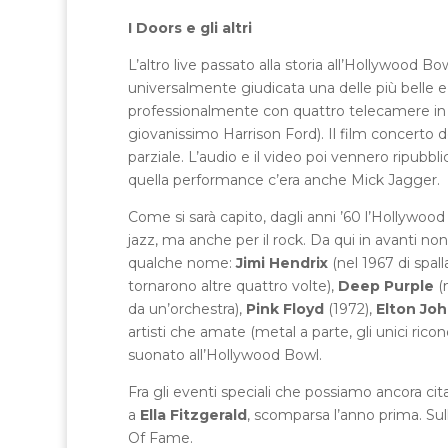
I Doors e gli altri
L’altro live passato alla storia all’Hollywood Bo
universalmente giudicata una delle più belle e
professionalmente con quattro telecamere in p
giovanissimo Harrison Ford). Il film concerto d
parziale. L’audio e il video poi vennero ripubbli
quella performance c’era anche Mick Jagger.
Come si sarà capito, dagli anni ’60 l’Hollywood
jazz, ma anche per il rock. Da qui in avanti no
qualche nome:
Jimi Hendrix
(nel 1967 di spa
tornarono altre quattro volte),
Deep Purple
(
da un’orchestra),
Pink Floyd
(1972),
Elton Jo
artisti che amate (metal a parte, gli unici ricon
suonato all’Hollywood Bowl.
Fra gli eventi speciali che possiamo ancora cita
a
Ella Fitzgerald
, scomparsa l’anno prima. Sul
Of Fame.