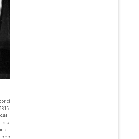
orici
1916.
cal
ini e
una
luogo