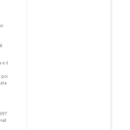
so
di
e il
 poi
nata
1997
Hall