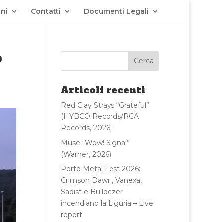
ni
Contatti
Documenti Legali
o
Articoli recenti
Red Clay Strays “Grateful”
(HYBCO Records/RCA
Records, 2026)
Muse “Wow! Signal”
(Warner, 2026)
Porto Metal Fest 2026:
Crimson Dawn, Vanexa,
Sadist e Bulldozer
incendiano la Liguria – Live
report