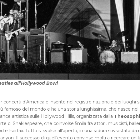
eatles all’Hollywood Bowl
r concerti d’America e inserito nel registro nazionale dei luoghi st
 più famoso del mondo e ha una storia lunghissima, che nasce nel 
ance artistica sulle Hollywood Hills, organizzata dalla
Theosophi
e di Shaklespeare, che coinvolse 5mila fra attori, musicisti, baller
d e Fairfax. Tutto si svolse all’aperto, in una radura sovrastata da 
anyon. Il successo di quell’evento convinse molti a ricercare un 