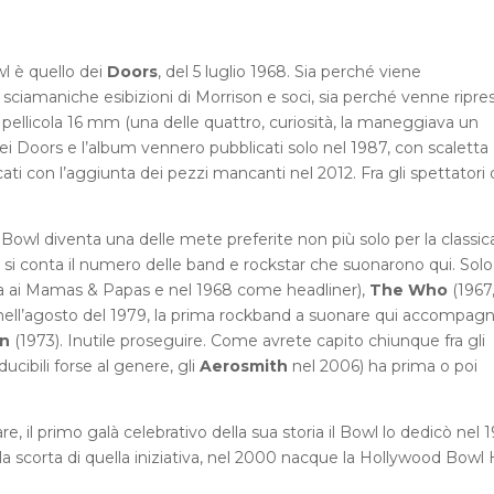
wl è quello dei
Doors
, del 5 luglio 1968. Sia perché viene
 sciamaniche esibizioni di Morrison e soci, sia perché venne ripre
ellicola 16 mm (una delle quattro, curiosità, la maneggiava un
ei Doors e l’album vennero pubblicati solo nel 1987, con scaletta
cati con l’aggiunta dei pezzi mancanti nel 2012. Fra gli spettatori 
 Bowl diventa una delle mete preferite non più solo per la classica 
n si conta il numero delle band e rockstar che suonarono qui. Solo
lla ai Mamas & Papas e nel 1968 come headliner),
The Who
(1967,
nell’agosto del 1979, la prima rockband a suonare qui accompag
hn
(1973). Inutile proseguire. Come avrete capito chiunque fra gli
ducibili forse al genere, gli
Aerosmith
nel 2006) ha prima o poi
re, il primo galà celebrativo della sua storia il Bowl lo dedicò nel 
la scorta di quella iniziativa, nel 2000 nacque la Hollywood Bowl 