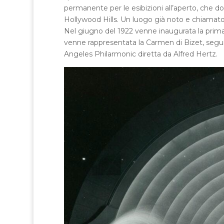
permanente per le esibizioni all’aperto, che d
Hollywood Hills. Un luogo già noto e chiamat
Nel giugno del 1922 venne inaugurata la prima
venne rappresentata la Carmen di Bizet, seguit
Angeles Philarmonic diretta da Alfred Hertz.