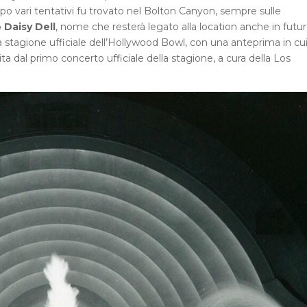
opo vari tentativi fu trovato nel Bolton Canyon, sempre sulle
o
Daisy Dell
, nome che resterà legato alla location anche in futur
 stagione ufficiale dell’Hollywood Bowl, con una anteprima in cu
a dal primo concerto ufficiale della stagione, a cura della Los