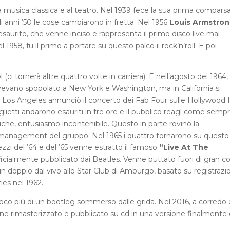
lla musica classica e al teatro. Nel 1939 fece la sua prima comparsa 
li anni ’50 le cose cambiarono in fretta. Nel 1956
Louis Armstron
aurito, che venne inciso e rappresenta il primo disco live mai
el 1958, fu il primo a portare su questo palco il rock’n’roll. E poi
i tornerà altre quattro volte in carriera). E nell’agosto del 1964, 
vevano spopolato a New York e Washington, ma in California si
 Los Angeles annunciò il concerto dei Fab Four sulle Hollywood Hi
iglietti andarono esauriti in tre ore e il pubblico reagì come semp
eriche, entusiasmo incontenibile. Questo in parte rovinò la
 management del gruppo. Nel 1965 i quattro tornarono su questo
zi del ’64 e del ’65 venne estratto il famoso
“Live At The
ficialmente pubblicato dai Beatles. Venne buttato fuori di gran c
n doppio dal vivo allo Star Club di Amburgo, basato su registrazi
les nel 1962.
 poco più di un bootleg sommerso dalle grida. Nel 2016, a corredo 
e rimasterizzato e pubblicato su cd in una versione finalmente 