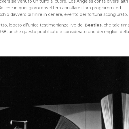
kers sia venuto un tuffo al cuore. Los Angeles conta diversi altri
o, che in quei giorni dovettero annullare i loro programmi ed
ischiò davvero di finire in cenere, evento per fortuna scongiurato.
tto, legato all’unica testimonianza live dei
Beatles
, che tale rim
968, anche questo pubblicato e considerato uno dei migliori della