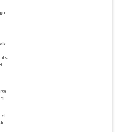
il
g e
alla
lls,
re
orsa
oni
del
di