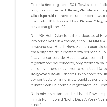
Fino alla fine degli anni ’30 il Bowl si dedicò a
jazz, con l’orchestra di
Benny Goodman
. Dag
Ella Fitgerald
tennero qui un concerto tutto es
realizzato all’Hollywood Bowl.
Duane Eddy
, n
arrivarono gli anni ’60.
Nel 1963 Bob Dylan fece il suo debutto al Bowl (c
loro prima volta in America, ecco i
Beatles
. A
amavano già i Beach Boys. Solo un giornale di
ma a dispetto della indifferenza dei media, i b
faceva ai concerti dei Beatles: urla, scene ist
registrazione del concerto, programmata dal
palco e vennero nuovamente registrati. Dai pez
Hollywood Bowl”
, ancora l’unico concerto uf
per contrastare l’annunciata pubblicazione di u
“rubate” con un normale registratore, dei Beat
Nella prima versione anche il live al Bowl era
film di Ron Howard “Eight Days A Week”, venn
qualità.