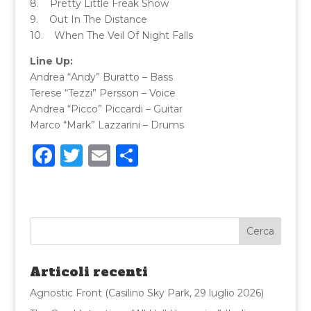
8. Pretty Little Freak Show
9. Out In The Distance
10. When The Veil Of Night Falls
Line Up:
Andrea “Andy” Buratto – Bass
Terese “Tezzi” Persson – Voice
Andrea “Picco” Piccardi – Guitar
Marco “Mark” Lazzarini – Drums
F
T
E
C
a
w
m
o
c
it
ai
n
e
te
l
di
b
r
vi
o
di
Articoli recenti
o
Agnostic Front (Casilino Sky Park, 29 luglio 2026)
k