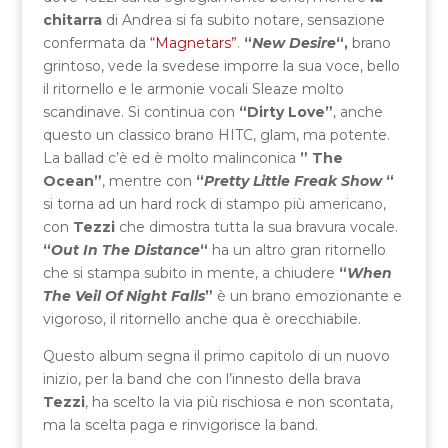
chitarra
di Andrea si fa subito notare, sensazione
confermata da
“Magnetars”
.
“
New Desire
“,
brano
grintoso, vede la svedese imporre la sua voce, bello
il ritornello e le armonie vocali Sleaze molto
scandinave. Si continua con
“Dirty Love”
, anche
questo un classico brano HITC, glam, ma potente.
La ballad c’è ed è molto malinconica
” The
Ocean”
, mentre con
“
Pretty Little Freak Show
“
si torna ad un hard rock di stampo più americano,
con
Tezzi
che dimostra tutta la sua bravura vocale.
“
Out In The Distance
“
ha un altro gran ritornello
che si stampa subito in mente, a chiudere
“
When
The Veil Of Night Falls
”
è un brano emozionante e
vigoroso, il ritornello anche qua è orecchiabile.
Questo album segna il primo capitolo di un nuovo
inizio, per la band che con l’innesto della brava
Tezzi
, ha scelto la via più rischiosa e non scontata,
ma la scelta paga e rinvigorisce la band.