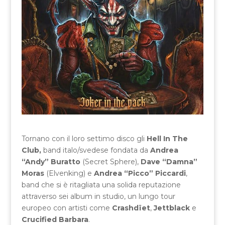
Tornano con il loro settimo disco gli
Hell In The
Club,
band italo/svedese fondata da
Andrea
“Andy” Buratto
(Secret Sphere),
Dave “Damna”
Moras
(Elvenking) e
Andrea “Picco” Piccardi
,
band che si è ritagliata una solida reputazione
attraverso sei album in studio, un lungo tour
europeo con artisti come
Crashdïet
,
Jettblack
e
Crucified Barbara
.