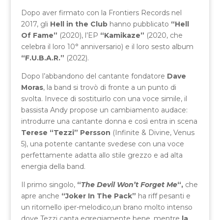
Dopo aver firmato con la Frontiers Records nel
2017, gli
Hell in the Club
hanno pubblicato
“Hell
Of Fame”
(2020), l’EP
“Kamikaze”
(2020, che
celebra il loro 10° anniversario) e il loro sesto album
“F.U.B.A.R.”
(2022).
Dopo l’abbandono del cantante fondatore
Dave
Moras
, la band si trovò di fronte a un punto di
svolta. Invece di sostituirlo con una voce simile, il
bassista Andy propose un cambiamento audace:
introdurre una cantante donna e così entra in scena
Terese “Tezzi” Persson
(Infinite & Divine, Venus
5), una potente cantante svedese con una voce
perfettamente adatta allo stile grezzo e ad alta
energia della band.
Il primo singolo,
“
The Devil Won’t Forget Me
“,
che
apre anche
“Joker In The Pack”
ha riff pesanti e
un ritornello iper-melodico,un brano molto intenso
dove Tezzi canta egregiamente bene, mentre
la