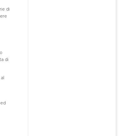
ie di
tere
to
ta di
al
 ed