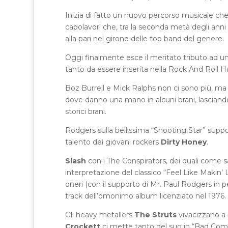
Inizia di fatto un nuovo percorso musicale che 
capolavori che, tra la seconda metà degli ann
alla pari nel girone delle top band del genere.
Oggi finalmente esce il meritato tributo ad un
tanto da essere inserita nella Rock And Roll Ha
Boz Burrell e Mick Ralphs non ci sono più, ma 
dove danno una mano in alcuni brani, lasciando 
storici brani.
Rodgers sulla bellissima “Shooting Star” suppo
talento dei giovani rockers
Dirty Honey
.
Slash
con i The Conspirators, dei quali come 
interpretazione del classico “Feel Like Makin’
oneri (con il supporto di Mr. Paul Rodgers in 
track dell’omonimo album licenziato nel 1976.
Gli heavy metallers
The Struts
vivacizzano a 
Crockett
ci mette tanto del suo in “Bad Com