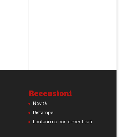
Recensioni
Novità
Ristampe
Lontani ma non dimenticati