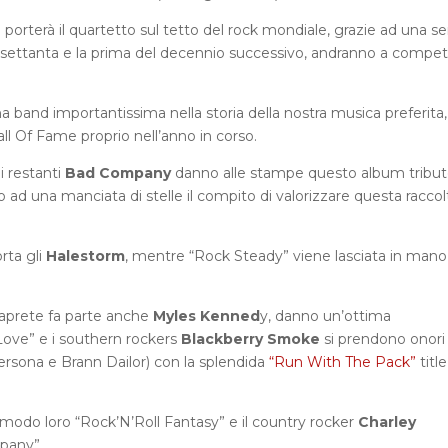
porterà il quartetto sul tetto del rock mondiale, grazie ad una ser
i settanta e la prima del decennio successivo, andranno a compe
a band importantissima nella storia della nostra musica preferita,
ll Of Fame proprio nell’anno in corso.
i restanti
Bad Company
danno alle stampe questo album tribu
ad una manciata di stelle il compito di valorizzare questa raccol
rta gli
Halestorm
, mentre “Rock Steady” viene lasciata in mano 
saprete fa parte anche
Myles Kenned
y, danno un’ottima
 Love” e i southern rockers
Blackberry Smoke
si prendono onori
persona e Brann Dailor) con la splendida
“Run With The Pack”
title
modo loro “Rock’N’Roll Fantasy” e il country rocker
Charley
pany”.