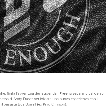
ke, finita l’avventura dei leggendari
Free
, si separano dal genio
basso di Andy Fraser per iniziare una nuova esperienza con il
il bassista Boz Burrell (ex King Crimson).