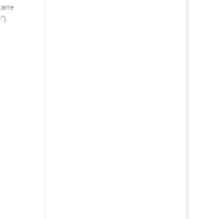
arre
”).