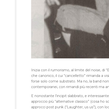
Inizia con il rumorismo, al limite del noise, d
che canonico, il cui “cancelletto” rimanda a v
forse solo come substrato. Ma no, la band non
contemporanei, con rimandi più recenti ma anch
E nonostante l’incipit slabbrato, e interessan
approccio più “alternative classico” (cosa ho scr
approcci post punk (“Laughter, us us”), con loo