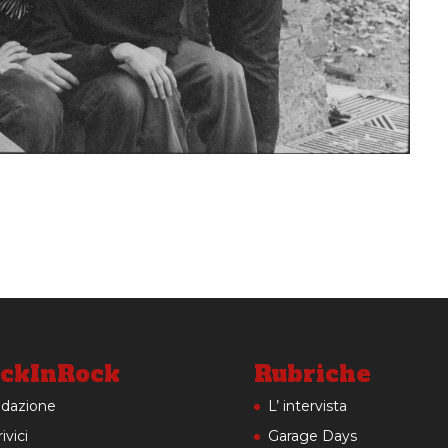
ckInRock
Rubriche
dazione
L’ intervista
ivici
Garage Days