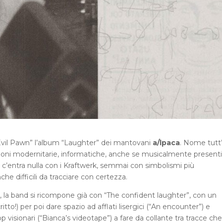
i “Evil Pawn” l’album “Laughter” dei mantovani
a/lpaca
. Nome tutt’
isioni modernitarie, informatiche, anche se musicalmente presenti
 c’entra nulla con i Kraftwerk, semmai con simbolismi più
e difficili da tracciare con certezza.
te, la band si ricompone già con “The confident laughter”, con un
itto!) per poi dare spazio ad afflati lisergici (“An encounter”) e
p visionari (“Bianca’s videotape”) a fare da collante tra tracce che