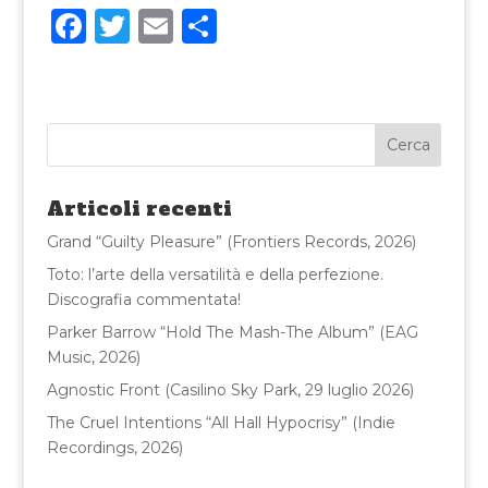
F
T
E
C
a
w
m
o
c
it
ai
n
e
te
l
di
b
r
vi
o
di
Articoli recenti
o
Grand “Guilty Pleasure” (Frontiers Records, 2026)
k
Toto: l’arte della versatilità e della perfezione.
Discografia commentata!
Parker Barrow “Hold The Mash-The Album” (EAG
Music, 2026)
Agnostic Front (Casilino Sky Park, 29 luglio 2026)
The Cruel Intentions “All Hall Hypocrisy” (Indie
Recordings, 2026)