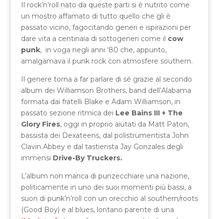
Il rock’n’roll nato da queste parti si è nutrito come
un mostro affamato di tutto quello che gli è
passato vicino, fagocitando generi e ispirazioni per
dare vita a centinaia di sottogeneri come il
cow
punk
, in voga negli anni ‘80 che, appunto,
amalgamava il punk rock con atmosfere southern.
Il genere torna a far parlare di sé grazie al secondo
album dei Williamson Brothers, band dell’Alabama
formata dai fratelli Blake e Adam Williamson, in
passato sezione ritmica dei
Lee Bains III + The
Glory Fires
, oggi in proprio aiutati da Matt Paton,
bassista dei Dexateens, dal polistrumentista John
Clavin Abbey e dal tastierista Jay Gonzales degli
immensi
Drive-By Truckers.
L’album non manca di punzecchiare una nazione,
politicamente in uno dei suoi momenti più bassi, a
suon di punk’n’roll con un orecchio al southern/roots
(Good Boy) e al blues, lontano parente di una