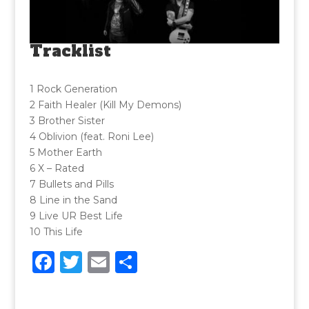
Tracklist
1 Rock Generation
2 Faith Healer (Kill My Demons)
3 Brother Sister
4 Oblivion (feat. Roni Lee)
5 Mother Earth
6 X – Rated
7 Bullets and Pills
8 Line in the Sand
9 Live UR Best Life
10 This Life
F
T
E
C
a
w
m
o
c
it
ai
n