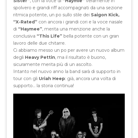
Sister”
, con la voce di
“Haymie”
veramente in
spolvero e grandi riff accompagnati da una sezione
ritmica potente, un po sullo stile dei
Saigon Kick,
“X-Rated”
con ancora i grandi cori e la voce nasale
di
“Haymee”
, merita una menzione anche la
conclusiva
“This Life”
bella potente con un gran
lavoro delle due chitarre.
Ci abbiamo messo un po per avere un nuovo album
degli
Heavy Pettin
, ma il risultato è buono,
sicuramente merita più di un ascolto.
Intanto nel nuovo anno la band sarà di supporto in
tour con gli
Uriah Heep
: già, ancora una volta di
supporto… la storia continua!