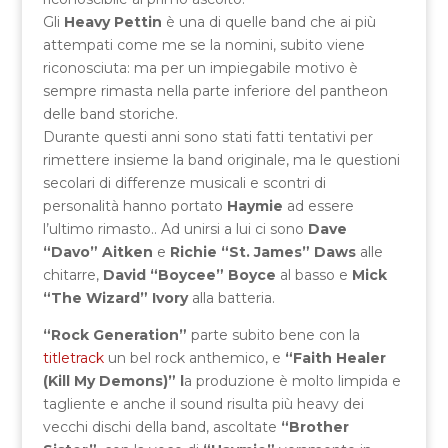
Gli
Heavy Pettin
è una di quelle band che ai più
attempati come me se la nomini, subito viene
riconosciuta: ma per un impiegabile motivo è
sempre rimasta nella parte inferiore del pantheon
delle band storiche.
Durante questi anni sono stati fatti tentativi per
rimettere insieme la band originale, ma le questioni
secolari di differenze musicali e scontri di
personalità hanno portato
Haymie
ad essere
l’ultimo rimasto.. Ad unirsi a lui ci sono
Dave
“Davo” Aitken
e
Richie “St. James”
Daws
alle
chitarre,
David “Boycee” Boyce
al basso e
Mick
“The Wizard” Ivory
alla batteria.
“Rock Generation”
parte subito bene con la
titletrack
un bel rock anthemico, e
“Faith Healer
(Kill My Demons)” l
a produzione è molto limpida e
tagliente e anche il sound risulta più heavy dei
vecchi dischi della band, ascoltate
“Brother