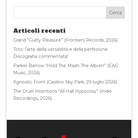
e
te
l
di
b
r
vi
o
di
Articoli recenti
o
Grand “Guilty Pleasure” (Frontiers Records, 2026)
k
Toto: l’arte della versatilità e della perfezione.
Discografia commentata!
Parker Barrow “Hold The Mash-The Album” (EAG
Music, 2026)
Agnostic Front (Casilino Sky Park, 29 luglio 2026)
The Cruel Intentions “All Hall Hypocrisy” (Indie
Recordings, 2026)