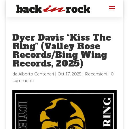
Dyer Davis “Kiss The
Ring” (Valley Rose
Records/Bing Wing
Records, 2025)
da
Alberto Centenari
|
Ott 17, 2025
|
Recensioni
|
0
commenti