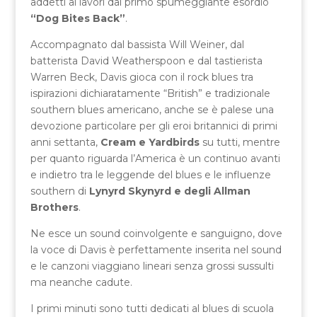
addetti ai lavori dal primo spumeggiante esordio
“Dog Bites Back”
.
Accompagnato dal bassista Will Weiner, dal
batterista David Weatherspoon e dal tastierista
Warren Beck, Davis gioca con il rock blues tra
ispirazioni dichiaratamente “British” e tradizionale
southern blues americano, anche se è palese una
devozione particolare per gli eroi britannici di primi
anni settanta,
Cream e Yardbirds
su tutti, mentre
per quanto riguarda l’America è un continuo avanti
e indietro tra le leggende del blues e le influenze
southern di
Lynyrd Skynyrd e degli Allman
Brothers
.
Ne esce un sound coinvolgente e sanguigno, dove
la voce di Davis è perfettamente inserita nel sound
e le canzoni viaggiano lineari senza grossi sussulti
ma neanche cadute.
I primi minuti sono tutti dedicati al blues di scuola