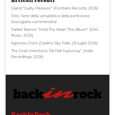
Articoli recenti
o
Grand “Guilty Pleasure” (Frontiers Records, 2026)
k
Toto: l’arte della versatilità e della perfezione.
Discografia commentata!
Parker Barrow “Hold The Mash-The Album” (EAG
Music, 2026)
Agnostic Front (Casilino Sky Park, 29 luglio 2026)
The Cruel Intentions “All Hall Hypocrisy” (Indie
Recordings, 2026)
BackInRock