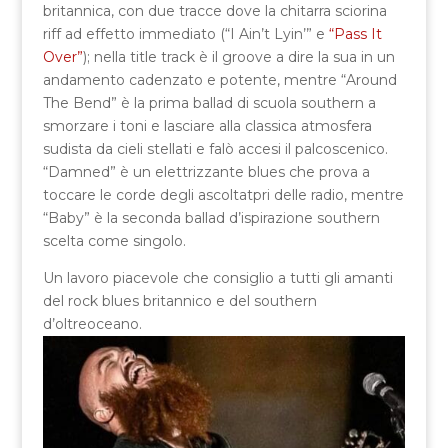
britannica, con due tracce dove la chitarra sciorina
riff ad effetto immediato (“I Ain’t Lyin’” e
“Pass It
Over”
); nella title track è il groove a dire la sua in un
andamento cadenzato e potente, mentre “Around
The Bend” è la prima ballad di scuola southern a
smorzare i toni e lasciare alla classica atmosfera
sudista da cieli stellati e falò accesi il palcoscenico.
“Damned” è un elettrizzante blues che prova a
toccare le corde degli ascoltatpri delle radio, mentre
“Baby” è la seconda ballad d’ispirazione southern
scelta come singolo.
Un lavoro piacevole che consiglio a tutti gli amanti
del rock blues britannico e del southern
d’oltreoceano.