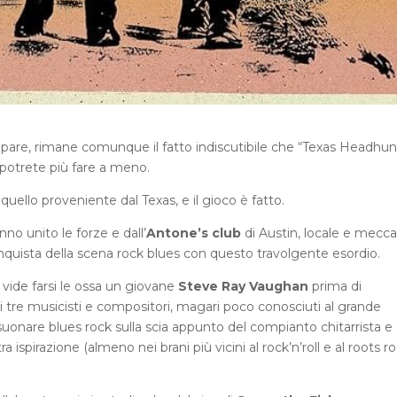
are, rimane comunque il fatto indiscutibile che “Texas Headhun
 potrete più fare a meno.
uello proveniente dal Texas, e il gioco è fatto.
o unito le forze e dall’
Antone’s club
di Austin, locale e mecca
conquista della scena rock blues con questo travolgente esordio.
vide farsi le ossa un giovane
Steve Ray Vaughan
prima di
i tre musicisti e compositori, magari poco conosciuti al grande
uonare blues rock sulla scia appunto del compianto chitarrista e
ltra ispirazione (almeno nei brani più vicini al rock’n’roll e al roots r