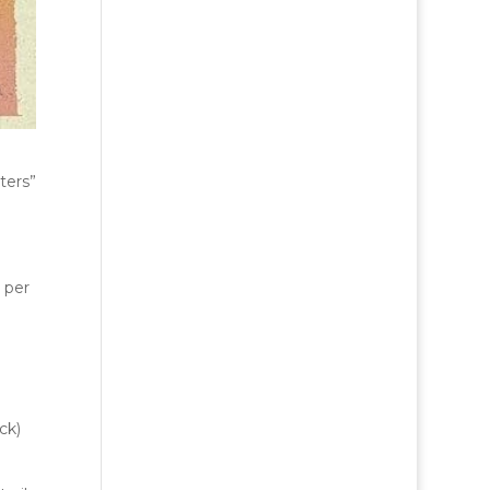
ters”
 per
ock)