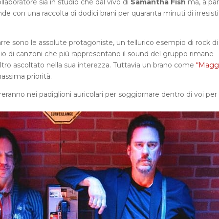
laboratore sia in studio che dal vivo di
Samantha Fish
ma, a part
nde con una raccolta di dodici brani per quaranta minuti di irresisti
rre sono le assolute protagoniste, un tellurico esempio di rock di
aio di canzoni che più rappresentano il sound del gruppo rimane
altro ascoltato nella sua interezza. Tuttavia un brano come
“Magg
assima priorità.
treranno nei padiglioni auricolari per soggiornare dentro di voi per