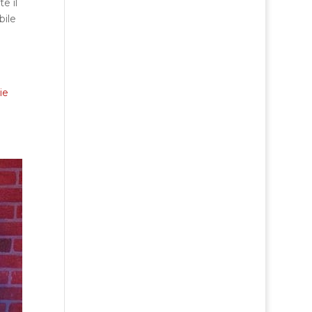
e il
bile
ie