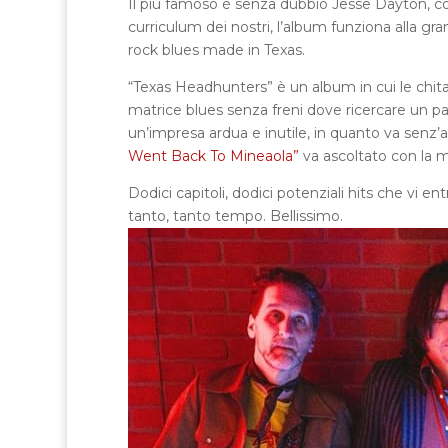
Il più famoso è senza dubbio Jesse Dayton, col
curriculum dei nostri, l’album funziona alla gra
rock blues made in Texas.
“Texas Headhunters” è un album in cui le chita
matrice blues senza freni dove ricercare un p
un’impresa ardua e inutile, in quanto va senz’
Went Back To Mineaola”
va ascoltato con la m
Dodici capitoli, dodici potenziali hits che vi en
tanto, tanto tempo. Bellissimo.