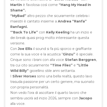
Martin
è favolosa così come
“Hang My Head In
Shame”.
“MyBad”
altro pezzo che sicuramente celebra i
maestri è cantato insieme a
Andrea “Ranfa”
Ranfagni.
“‘Back To Life”
con
Kelly Keeling
ha un inizio e
dei break quasi prog molto interessante questa
versione.
Con
Joe Ellis
il sound si fa più sporco e graffiante
come la sua voce e la acustica “
Ginzu”
è speciale.
Cinque sono i brani con alla voce
Stefan Berggren
,
tra cui cito sicuramente
“Time Files”
e
“Little
Wild Billy”
gioiellino stile anni settanta.
I
Silver Horses
sono una bella realtà, questo lavo
trasuda passione per un certo genere, ma suonato
con propria personalità.
Non vedo l’ora di ascoltare il quarto lavoro che
sembra uscirà ad inizio 2026, sempre con
Jacopo
alla voce.