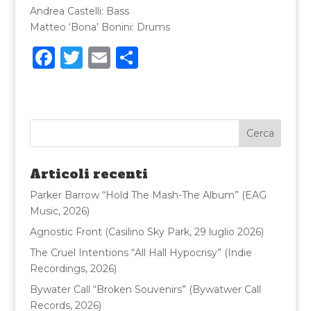
Andrea Castelli: Bass
Matteo ‘Bona’ Bonini: Drums
F
T
E
C
a
w
m
o
c
it
ai
n
e
te
l
di
b
r
vi
o
di
Articoli recenti
o
Parker Barrow “Hold The Mash-The Album” (EAG
k
Music, 2026)
Agnostic Front (Casilino Sky Park, 29 luglio 2026)
The Cruel Intentions “All Hall Hypocrisy” (Indie
Recordings, 2026)
Bywater Call “Broken Souvenirs” (Bywatwer Call
Records, 2026)