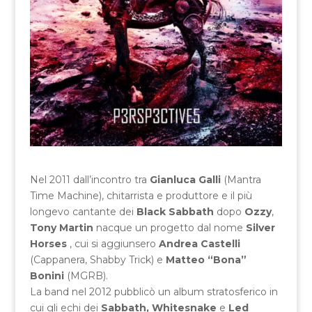
Nel 2011 dall’incontro tra
Gianluca Galli
(Mantra
Time Machine), chitarrista e produttore e il più
longevo cantante dei
Black Sabbath
dopo
Ozzy
,
Tony Martin
nacque un progetto dal nome
Silver
Horses
, cui si aggiunsero
Andrea Castelli
(Cappanera, Shabby Trick) e
Matteo “Bona”
Bonini
(MGRB).
La band nel 2012 pubblicò un album stratosferico in
cui gli echi dei
Sabbath,
Whitesnake
e
Led