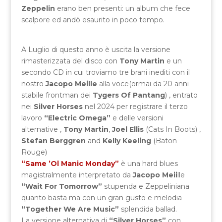
Zeppelin
erano ben presenti: un album che fece
scalpore ed andò esaurito in poco tempo.
A Luglio di questo anno è uscita la versione
rimasterizzata del disco con
Tony Martin
e un
secondo CD in cui troviamo tre brani inediti con il
nostro
Jacopo Meille
alla voce(ormai da 20 anni
stabile frontman dei
Tygers Of Pantang
) , entrato
nei
Silver Horses
nel 2024 per registrare il terzo
lavoro
“Electric Omega”
e delle versioni
alternative ,
Tony Martin
,
Joel Ellis
(Cats In Boots) ,
Stefan Berggren
and
Kelly Keeling
(Baton
Rouge)
“Same ’Ol Manic Monday”
è una hard blues
magistralmente interpretato da
Jacopo Meii
lle
“Wait For Tomorrow”
stupenda e Zeppeliniana
quanto basta ma con un gran gusto e melodia
“Together We Are Music”
splendida ballad.
La versione alternativa di
“Silver Horses”
con