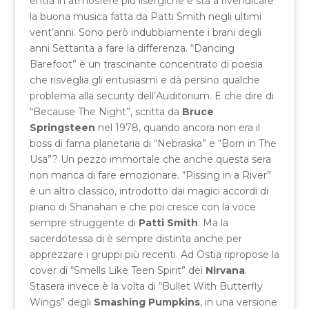
entra in atmosfere più lisergiche e sta a rivendicare
la buona musica fatta da Patti Smith negli ultimi
vent’anni. Sono però indubbiamente i brani degli
anni Settanta a fare la differenza. “Dancing
Barefoot” è un trascinante concentrato di poesia
che risveglia gli entusiasmi e dà persino qualche
problema alla security dell’Auditorium. E che dire di
“Because The Night”, scritta da
Bruce
Springsteen
nel 1978, quando ancora non era il
boss di fama planetaria di “Nebraska” e “Born in The
Usa”? Un pezzo immortale che anche questa sera
non manca di fare emozionare. “Pissing in a River”
è un altro classico, introdotto dai magici accordi di
piano di Shanahan e che poi cresce con la voce
sempre struggente di
Patti Smith
. Ma la
sacerdotessa di è sempre distinta anche per
apprezzare i gruppi più recenti. Ad Ostia ripropose la
cover di “Smells Like Teen Spirit” dei
Nirvana
.
Stasera invece è la volta di “Bullet With Butterfly
Wings” degli
Smashing Pumpkins
, in una versione