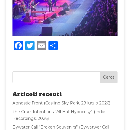
F
T
E
C
a
w
m
o
c
it
ai
n
e
te
l
di
b
r
vi
o
di
Articoli recenti
o
Agnostic Front (Casilino Sky Park, 29 luglio 2026)
k
The Cruel Intentions “All Hall Hypocrisy” (Indie
Recordings, 2026)
Bywater Call “Broken Souvenirs” (Bywatwer Call