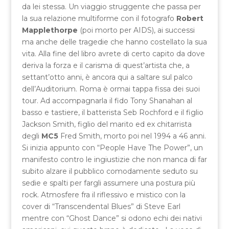
da lei stessa. Un viaggio struggente che passa per
la sua relazione multiforme con il fotografo
Robert
Mapplethorpe
(poi morto per AIDS), ai successi
ma anche delle tragedie che hanno costellato la sua
vita. Alla fine del libro avrete di certo capito da dove
deriva la forza e il carisma di quest’artista che, a
settant’otto anni, è ancora qui a saltare sul palco
dell’Auditorium. Roma è ormai tappa fissa dei suoi
tour. Ad accompagnarla il fido Tony Shanahan al
basso e tastiere, il batterista Seb Rochford e il figlio
Jackson Smith, figlio del marito ed ex chitarrista
degli
MC5
Fred Smith, morto poi nel 1994 a 46 anni.
Si inizia appunto con “People Have The Power”, un
manifesto contro le ingiustizie che non manca di far
subito alzare il pubblico comodamente seduto su
sedie e spalti per fargli assumere una postura più
rock. Atmosfere fra il riflessivo e mistico con la
cover di “Transcendental Blues” di Steve Earl
mentre con “Ghost Dance” si odono echi dei nativi