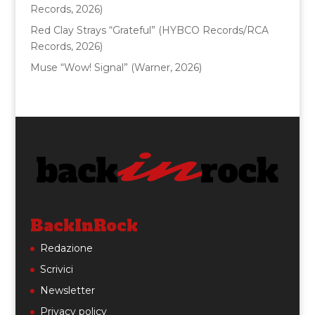
Records, 2026)
Red Clay Strays “Grateful” (HYBCO Records/RCA
Records, 2026)
Muse “Wow! Signal” (Warner, 2026)
BackInRock
Redazione
Scrivici
Newsletter
Privacy policy