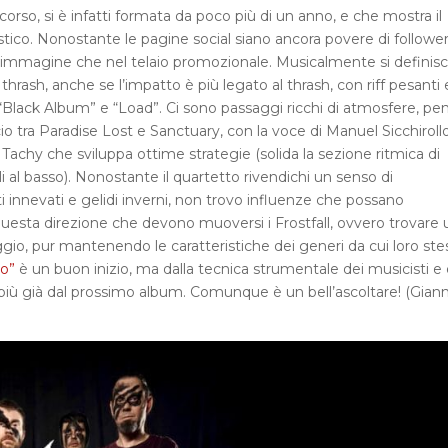
so, si è infatti formata da poco più di un anno, e che mostra il
ico. Nonostante le pagine social siano ancora povere di follower, 
l’immagine che nel telaio promozionale. Musicalmente si definis
 thrash, anche se l’impatto è più legato al thrash, con riff pesanti 
il “Black Album” e “Load”. Ci sono passaggi ricchi di atmosfere, pe
io tra Paradise Lost e Sanctuary, con la voce di Manuel Sicchirollo
di Tachy che sviluppa ottime strategie (solida la sezione ritmica di
i al basso). Nonostante il quartetto rivendichi un senso di
ti innevati e gelidi inverni, non trovo influenze che possano
uesta direzione che devono muoversi i Frostfall, ovvero trovare 
ggio, pur mantenendo le caratteristiche dei generi da cui loro ste
no”
è un buon inizio, ma dalla tecnica strumentale dei musicisti e 
i più già dal prossimo album. Comunque è un bell’ascoltare! (Giann