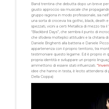
Band trentina che debutta dopo un breve percor
giusto approccio sia musicale che propagandist
gruppo ragiona in modo professionale, sia nel
una sorta di crocevia tra gothic, black, death e
spezzati, vicini a certi Metallica di mezzo tra 
“Blackbird Days”, che sembra il punto di incroc
che sfodera molteplici attitudini e la chitarra 
Daniele Brighenti alla batteria e Daniele Piccol
appartenenza con il proprio territorio, tra mon
testimoniare questo legame. Ed è proprio in q
propria identità e sviluppare un proprio lingua
ammettono di essere stati influenzati.
“Inver
idee che hanno in testa, è lecito attendersi d
Della Cioppa)