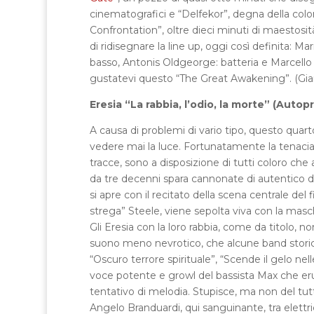
cinematografici e “Delfekor”, degna della colo
Confrontation”, oltre dieci minuti di maestosit
di ridisegnare la line up, oggi così definita: Mar
basso, Antonis Oldgeorge: batteria e Marcello
gustatevi questo “The Great Awakening”. (Gia
Eresia “La rabbia, l’odio, la morte” (Auto
A causa di problemi di vario tipo, questo quar
vedere mai la luce. Fortunatamente la tenacia
tracce, sono a disposizione di tutti coloro che
da tre decenni spara cannonate di autentico de
si apre con il recitato della scena centrale d
strega” Steele, viene sepolta viva con la mas
Gli Eresia con la loro rabbia, come da titolo, 
suono meno nevrotico, che alcune band storiche
“Oscuro terrore spirituale”, “Scende il gelo nel
voce potente e growl del bassista Max che erutt
tentativo di melodia. Stupisce, ma non del tutt
Angelo Branduardi, qui sanguinante, tra elettr