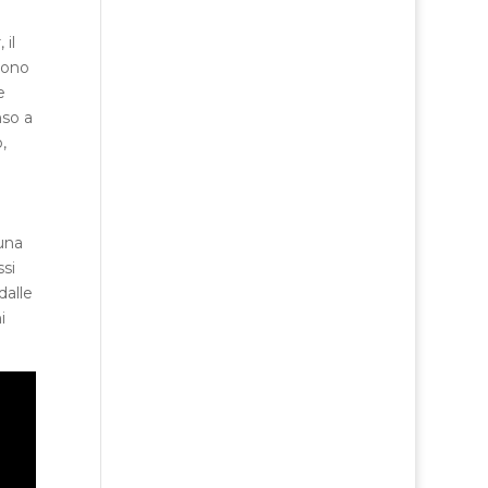
il
cono
e
nso a
,
una
ssi
dalle
i