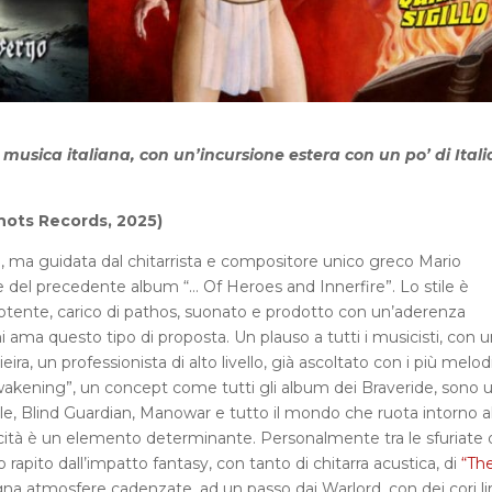
musica italiana, con un’incursione estera con un po’ di Itali
ots Records, 2025)
 ma guidata dal chitarrista e compositore unico greco Mario
ne del precedente album “… Of Heroes and Innerfire”. Lo stile è
tente, carico di pathos, suonato e prodotto con un’aderenza
hi ama questo tipo di proposta. Un plauso a tutti i musicisti, con 
ira, un professionista di alto livello, già ascoltato con i più melodi
Awakening”, un concept come tutti gli album dei Braveride, sono 
le, Blind Guardian, Manowar e tutto il mondo che ruota intorno a
locità è un elemento determinante. Personalmente tra le sfuriate 
rapito dall’impatto fantasy, con tanto di chitarra acustica, di
“Th
na atmosfere cadenzate, ad un passo dai Warlord, con dei cori lir