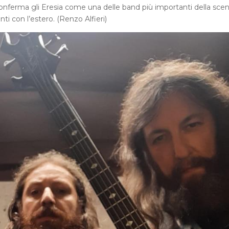
conferma gli Eresia come una delle band più importanti della sce
i con l’estero. (Renzo Alfieri)