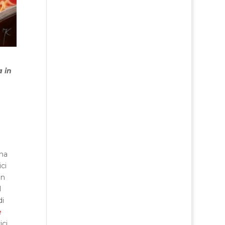
a in
una
ci
un
l
di
e
ici