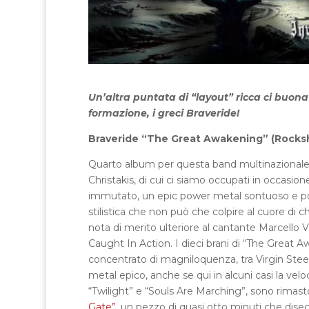
Un’altra puntata di “layout” ricca ci buona 
formazione, i greci Braveride!
Braveride “The Great Awakening” (Rocksh
Quarto album per questa band multinazionale,
Christakis, di cui ci siamo occupati in occasio
immutato, un epic power metal sontuoso e po
stilistica che non può che colpire al cuore di c
nota di merito ulteriore al cantante Marcello Vie
Caught In Action. I dieci brani di “The Great 
concentrato di magniloquenza, tra Virgin Stee
metal epico, anche se qui in alcuni casi la ve
“Twilight” e “Souls Are Marching”, sono rimasto 
Gate”
, un pezzo di quasi otto minuti che diseg