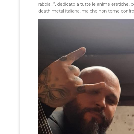
rabbia…”, dedicato a tutte le anime eretiche, 
death metal italiana, ma che non teme confront