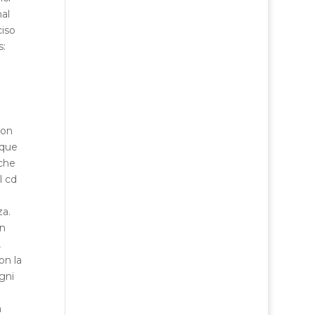
al
ciso
s:
non
nque
 che
l cd
za.
un
,
on la
gni
a