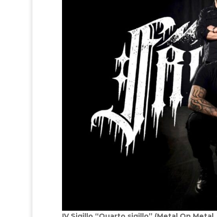
IV Sigillo “Quarto sigillo” (Metal On Metal,