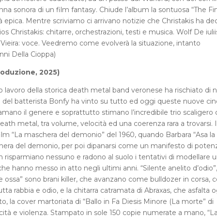
nna sonora di un film fantasy. Chiude l’album la sontuosa “The Fin
à epica. Mentre scriviamo ci arrivano notizie che Christakis ha de
ios Christakis: chitarre, orchestrazioni, testi e musica. Wolf De iulii
 Vieira: voce. Veedremo come evolverà la situazione, intanto
nni Della Cioppa)
produzione, 2025)
to lavoro della storica death metal band veronese ha rischiato di 
 del batterista Bonfy ha vinto su tutto ed oggi queste nuove ci
 amano il genere e soprattutto stimano l’incredibile trio scaligero
ath metal, tra volume, velocità ed una coerenza rara a trovarsi. I
el film “La maschera del demonio” del 1960, quando Barbara “Asa la
chera del demonio, per poi dipanarsi come un manifesto di poten
non risparmiano nessuno e radono al suolo i tentativi di modellare 
 hanno messo in atto negli ultimi anni. “Silente anelito d’odio”
le ossa” sono brani killer, che avanzano come bulldozer in corsa, c
a rabbia e odio, e la chitarra catramata di Abraxas, che asfalta o
o, la cover martoriata di “Ballo in Fa Diesis Minore (La morte” di
icità e violenza. Stampato in sole 150 copie numerate a mano, “L