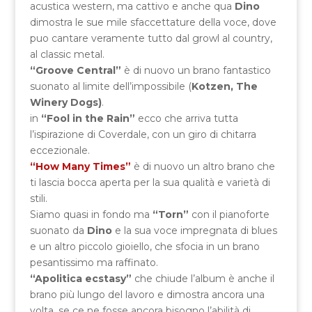
acustica western, ma cattivo e anche qua
Dino
dimostra le sue mile sfaccettature della voce, dove
puo cantare veramente tutto dal growl al country,
al classic metal.
“Groove Central”
è di nuovo un brano fantastico
suonato al limite dell’impossibile (
Kotzen, The
Winery Dogs)
.
in
“Fool in the Rain”
ecco che arriva tutta
l’ispirazione di Coverdale, con un giro di chitarra
eccezionale.
“How Many Times”
è di nuovo un altro brano che
ti lascia bocca aperta per la sua qualità e varietà di
stili.
Siamo quasi in fondo ma
“Torn”
con il pianoforte
suonato da
Dino
e la sua voce impregnata di blues
e un altro piccolo gioiello, che sfocia in un brano
pesantissimo ma raffinato.
“Apolitica ecstasy”
che chiude l’album è anche il
brano più lungo del lavoro e dimostra ancora una
volta, se ce ne fosse ancora bisogno l’abilità di