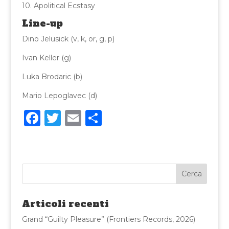
10. Apolitical Ecstasy
Line-up
Dino Jelusick (v, k, or, g, p)
Ivan Keller (g)
Luka Brodaric (b)
Mario Lepoglavec (d)
F
T
E
C
a
w
m
o
c
it
ai
n
e
te
l
di
b
r
vi
o
di
Articoli recenti
o
Grand “Guilty Pleasure” (Frontiers Records, 2026)