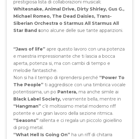
prestigiosa lista di collaborazioni musicali;
Whitesnake, Animal Drive, Dirty Shirley, Gus G.,
Michael Romeo, The Dead Daisies, Trans-
Siberian Orchestra o Starmus All Starmus All
Star Band s
ono alcune delle sue tante apparizioni.
“Jaws of life”
apre questo lavoro con una potenza
e maestria impressionante che ti lascia a bocca
aperta, potenza si, ma con cambi di tempo e
melodie fantastiche.
Non si ha il tempo di riprendersi perché
“Power To
The People”
ti aggredisce con una timbrica vocale
potentissima, un po
Pantera,
ma anche simile ai
Black Label Society,
veramente bella, mentre in
“Hangman”
c’è moltissimo metal moderno riff
potente e un gran lavoro della sezione ritmica.
“Seasons”
rallenta e ci regala un piccolo gioiellino
di prog metal.
“What Hell Is Going On”
ha un riff di chitarra