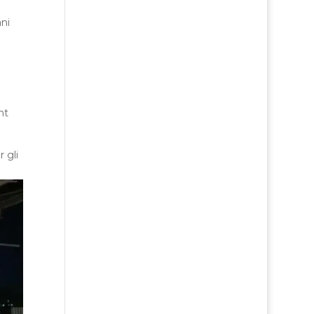
ani
ht
 gli