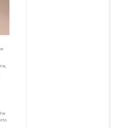
he
 ma,
,
che
orto