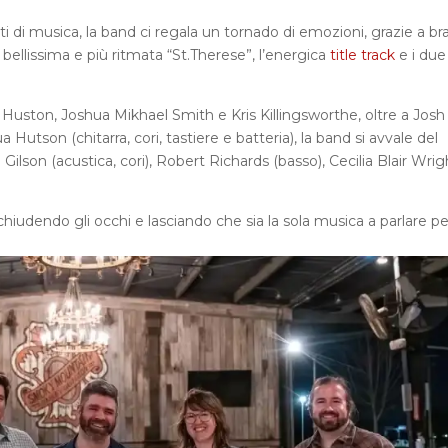
 di musica, la band ci regala un tornado di emozioni, grazie a br
bellissima e più ritmata “St.Therese”, l’energica
title track
e i due
Huston, Joshua Mikhael Smith e Kris Killingsworthe, oltre a Josh
 Hutson (chitarra, cori, tastiere e batteria), la band si avvale del
i Gilson (acustica, cori), Robert Richards (basso), Cecilia Blair Wrig
iudendo gli occhi e lasciando che sia la sola musica a parlare per