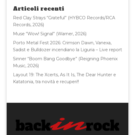
o
di
Articoli recenti
o
Red Clay Strays “Grateful” (HYBCO Records/RCA
k
Records, 2026)
Muse “Wow! Signal” (Warner, 2026)
Porto Metal Fest 2026: Crimson Dawn, Vanexa,
Sadist e Bulldozer incendiano la Liguria – Live report
Sinner “Boom Bang Goodbye” (Reigning Phoenix
Music, 2026)
Layout 19: The Xcerts, As It Is, The Dear Hunter e
Katatonia, tra novità e recuperi!!