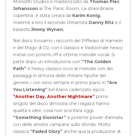
Monolith Studios e masterizzato da
Thomas Plec
Johansson
al The Panic Room. La straordinaria
copertina è stata creata da
Karim Konig.
Insieme a loro il secondo chitarrista
Danny Ritz
e il
bassista
Jimmy Wynen.
Nel disco troviamo i racconti del Pifferaio di Hamelin
e del Mago di Oz, con il classico e tradizionale heavy
metal con potenti riff e ottime melodie vocali. Si
parte dopo un introduzione con
“The Golden
Path”
è heavy classico ricco di melodie con dei
passaggi in sintonia delle chitarre tipiche del
genere, i cori sono sempre in primo piano in
“Are
You Listening”
bel brano cadenzato epico.
“Another Day, Another Nightmare”
primo
singolo del disco dimostra che i ragazzi hanno
qualità e idee, cosa non scontata oggi.
“Something Sionister”
è potente power d’annata
con delle sinistre campane sullo sfondo. Molto
classica
“Faded Glory”
anche qua la produzione di