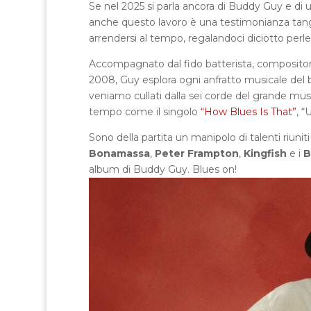
Se nel 2025 si parla ancora di Buddy Guy e di
anche questo lavoro è una testimonianza tangi
arrendersi al tempo, regalandoci diciotto perle
Accompagnato dal fido batterista, composito
2008, Guy esplora ogni anfratto musicale del b
veniamo cullati dalla sei corde del grande musi
tempo come il singolo
“How Blues Is That”
, 
Sono della partita un manipolo di talenti riu
Bonamassa
,
Peter Frampton
,
Kingfish
e i
B
album di Buddy Guy. Blues on!