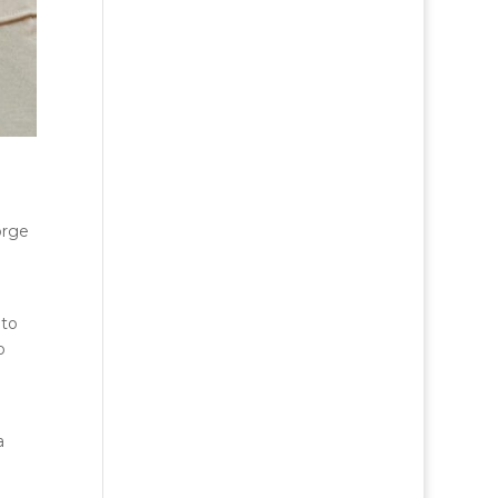
orge
ato
o
a