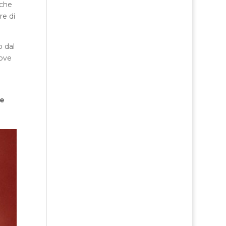
 che
re di
o dal
dove
e