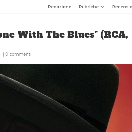
Redazione
Rubriche
Recensio
one With The Blues” (RCA,
i
|
0 commenti