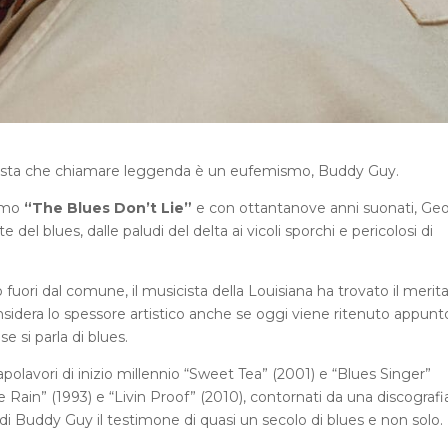
cista che chiamare leggenda è un eufemismo, Buddy Guy.
simo
“The Blues Don’t Lie”
e con ottantanove anni suonati, Ge
del blues, dalle paludi del delta ai vicoli sporchi e pericolosi di
o fuori dal comune, il musicista della Louisiana ha trovato il merit
onsidera lo spessore artistico anche se oggi viene ritenuto appunt
 si parla di blues.
apolavori di inizio millennio “Sweet Tea” (2001) e “Blues Singer”
e Rain” (1993) e “Livin Proof” (2010), contornati da una discografi
di Buddy Guy il testimone di quasi un secolo di blues e non solo.