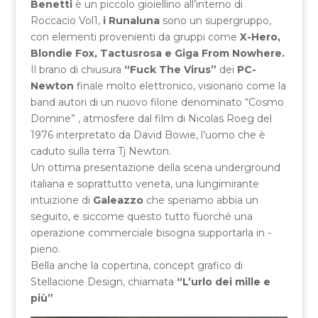
Benetti
è un piccolo gioiellino all’interno di
Roccacio Vol1,
i Runaluna
sono un supergruppo,
con elementi provenienti da gruppi come
X-Hero,
Blondie Fox, Tactusrosa e Giga From Nowhere.
Il brano di chiusura
“Fuck The Virus”
dei
PC-
Newton
finale molto elettronico, visionario come la
band autori di un nuovo filone denominato “Cosmo
Domine” , atmosfere dal film di Nicolas Roeg del
1976 interpretato da David Bowie, l’uomo che è
caduto sulla terra Tj Newton.
Un ottima presentazione della scena underground
italiana e soprattutto veneta, una lungimirante
intuizione di
Galeazzo
che speriamo abbia un
seguito, e siccome questo tutto fuorché una
operazione commerciale bisogna supportarla in -
pieno.
Bella anche la copertina, concept grafico di
Stellacione Design, chiamata
“L’urlo dei mille e
più”