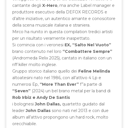
cantante degli
X-Hero
, ma anche Label manager e
produttore esecutivo della DEFOX RECORDS e
d’altre iniziative, un autentico amante e conoscitore
della scena musicale italiana e straniera.
Mirco ha riunito in questa compilation tredici artisti
per un risultato veramente inaspettato.
Si comincia con i veronesi
EX,
“Salto Nel Vuoto”
brano contenuto nel loro
“Combattere Sempre”
(Andromeda Relix 2025), cantato in italiano con un
riff killer molto inglese.
Gruppo storico italiano quello dei
Feline Melinda
altoatesini nato nel 1986, con all’attivo 4 Lp e
numerosi Ep,
“More Than Ever”
f”a parte di
“Seven”
(2024) un bel brano metal per la band di
Rob Irbiz e Andy De Santis
i bolognesi
John Dallas,
quartetto guidato dal
leader
John Dallas
sono nati nel 2013 e con due
album all’attivo propongono un hard rock, molto
orecchiabile.