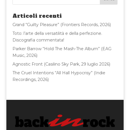
b
r
vi
o
di
Articoli recenti
o
Grand “Guilty Pleasure” (Frontiers Records, 2026)
k
Toto: l’arte della versatilità e della perfezione.
Discografia commentata!
Parker Barrow “Hold The Mash-The Album” (EAG
Music, 2026)
Agnostic Front (Casilino Sky Park, 29 luglio 2026)
The Cruel Intentions “All Hall Hypocrisy” (Indie
Recordings, 2026)