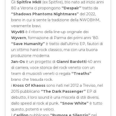
Gli
Spitfire MkIII
(ex Spitfire), trio nato ad inizio anni
80 a Verona ci propongono
“Despair”
tratto da
“Shadows Phantoms Nightmares”
del 2022,
brano in cui si sente la tradizione della NWOBHM,
veramente bravi.
Wyv85
è il ritorno della line-up originale dei
Wyvern
, formazione di Parma dei primi anni ’80.
“Save Humanity”
è tratto dall’ultimo EP, fautori di
un ottimo hard rock classico, ma con una buona
produzione moderna.
Jan-Os
è un progetto di
Gianni Bardotti
40 anni
di carriera, voce storica del rock veneto con un
team di musicisti veneti ci regala
“Treaths”
brano che trasuda rock.
i
Kross Of Khaoss
sono nati nel 2012 a Treviso, nel
2015 pubblicano
“The Dark Passenger”
EP di
debutto, il loro sound è una miscela di stili diversi,
dallo speed al rock al punk.
“Snow White”
è tutto
questo, potenti e veloci.
I
Carillon
pubblicano
“Rumore e Silenzio”
nel