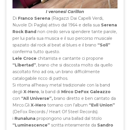
I veronesi Carillon
Di
Franco Serena
(Ragazzi Dai Capelli Verdi,
Nuvole Di Paglia) attivo dal 1964 e della sua
Serena
Rock Band
non credo serva spendere tante parole,
per lui parla sua musica e il suo percorso musicale
spaziato dal rock al beat al blues e il brano
“Soli”
conferma tutto questo.
Lele Croce
chitarrista e cantante ci propone
“Libertad”
, brano che si discosta molto da quello
ascoltato fino ad ora, un brano difficilmente
catalogabile ricco di pathos.
Si ritorna all’heavy metal tradizionale con la band
degli
X-Hero
, la band di
Mirco DeFox Galeazzo
con
“All Universe”,
brano diretto e ben cantato da
Mirco.Gli
X-Hero
tornano con l’album
“Evil Union”
(DeFox Records / Heart Of Steel Records).
i
Runaluna
propongono una ballad dal titolo
“Luminescence”
scritta interamente da
Sandro