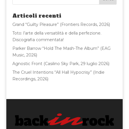
b
r
vi
o
di
Articoli recenti
o
Grand “Guilty Pleasure” (Frontiers Records, 2026)
k
Toto: l’arte della versatilità e della perfezione.
Discografia commentata!
Parker Barrow “Hold The Mash-The Album” (EAG
Music, 2026)
Agnostic Front (Casilino Sky Park, 29 luglio 2026)
The Cruel Intentions “All Hall Hypocrisy” (Indie
Recordings, 2026)