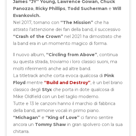
James “JY” Young,
Lawrence Gowan,
Chuck
Panozzo
,
Ricky Phillips
,
Todd Sucherman
e
Will
Evankovich.
Nel 2017, tornano con
“The Mission”
che ha
attirato l’attenzione dei fan della band, il successivo
“Crash of the Crown”
nel 2021 ha dimostrato che
la band era in un momento magico di forma.
ll nuovo album,
“Circling from Above”
, continua
su questa strada, troviamo i loro classici suoni, ma
molti riferimenti anche ad altre band.
La titletrack anche corta evoca qualcosa di
Pink
Floyd
mentre
“Build and Destroy”
, è un bel brano
classico degli
Styx
che porta in dote qualcosa di
Mike Oldfield con un bel taglio moderno.
Tutte e 13 le canzoni hanno il marchio di fabbrica
della band, armonie vocali in primo piano.
“Michagan”
e
“King of Love”
ci fanno sentire
ancora un
Tommy Shaw
in gran spolvero con la sua
chitarra.