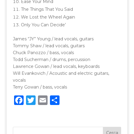
Ease Your Mind
The Things That You Said
We Lost the Wheel Again
Only You Can Decide’
James “JY” Young / lead vocals, guitars
Tommy Shaw / lead vocals, guitars
Chuck Panozzo / bass, vocals
Todd Sucherman / drums, percussion
Lawrence Gowan / lead vocals, keyboards
Will Evankovich / Acoustic and electric guitars,
vocals
Terry Gowan / bass, vocals
F
T
E
C
a
w
m
o
c
it
ai
n
e
te
l
di