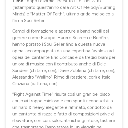
Time”
dopo l’esordio “Back To Life” del 2010
(ristampato quest’anno dalla Art Of Melody/Burning
Minds) e “Matter Of Faith”, ultimo grido melodico a
firma Soul Seller.
Cambi di formazione e aperture a band nobili del
genere come Europe, Harem Scarem e Bonfire,
hanno portato i Soul Seller fino a questa nuova
opera, accompagnata da una copertina favolosa ad
opera del cantante Eric Concas e da tredici brani per
un’ora di musica con il contributo anche di Dale
Sanders (chitarre, cori), Dave Zublena (chitarre, cori),
Alessandro “Wallino” Rimoldi (tastiere, cori) e Italo
Graziana (batteria, cori).
“Fight Against Time” risulta così un gran bel disco
aor, mai troppo mieloso e con spunti riconducibili a
un hard & heavy elegante e raffinato, condotto da
un cantante di razza e fatto di composizioni prive di
sbavature, con cori, solos, ritmiche grintose, tastiere
che trasportano l’ascoltatore in un viaggio nel