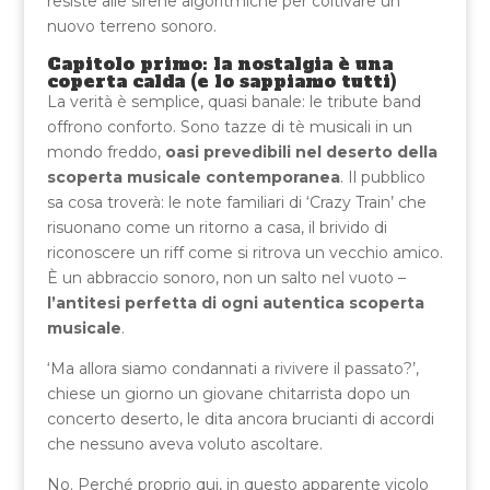
resiste alle sirene algoritmiche per coltivare un
nuovo terreno sonoro.
Capitolo primo: la nostalgia è una
coperta calda (e lo sappiamo tutti)
La verità è semplice, quasi banale: le tribute band
offrono conforto. Sono tazze di tè musicali in un
mondo freddo,
oasi prevedibili nel deserto della
scoperta musicale contemporanea
. Il pubblico
sa cosa troverà: le note familiari di ‘Crazy Train’ che
risuonano come un ritorno a casa, il brivido di
riconoscere un riff come si ritrova un vecchio amico.
È un abbraccio sonoro, non un salto nel vuoto –
l’antitesi perfetta di ogni autentica scoperta
musicale
.
‘Ma allora siamo condannati a rivivere il passato?’,
chiese un giorno un giovane chitarrista dopo un
concerto deserto, le dita ancora brucianti di accordi
che nessuno aveva voluto ascoltare.
No. Perché proprio qui, in questo apparente vicolo