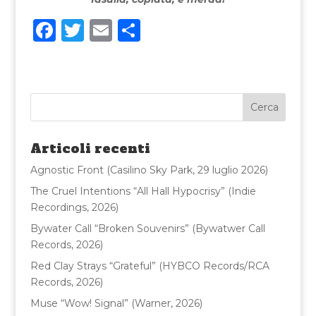
F
T
E
C
a
w
m
o
c
it
ai
n
e
te
l
di
b
r
vi
o
di
Articoli recenti
o
Agnostic Front (Casilino Sky Park, 29 luglio 2026)
k
The Cruel Intentions “All Hall Hypocrisy” (Indie
Recordings, 2026)
Bywater Call “Broken Souvenirs” (Bywatwer Call
Records, 2026)
Red Clay Strays “Grateful” (HYBCO Records/RCA
Records, 2026)
Muse “Wow! Signal” (Warner, 2026)