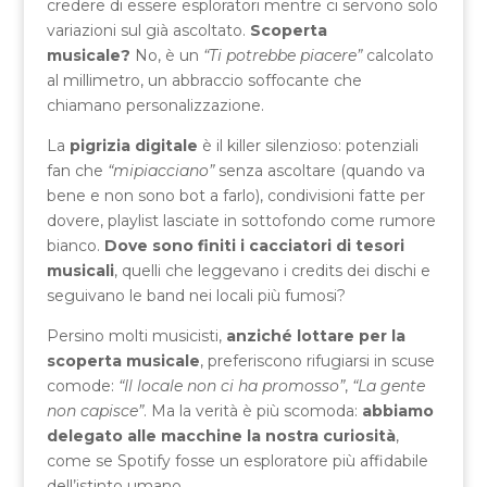
credere di essere esploratori mentre ci servono solo
variazioni sul già ascoltato.
Scoperta
musicale?
No, è un
“Ti potrebbe piacere”
calcolato
al millimetro, un abbraccio soffocante che
chiamano personalizzazione.
La
pigrizia digitale
è il killer silenzioso: potenziali
fan che
“mipiacciano”
senza ascoltare (quando va
bene e non sono bot a farlo), condivisioni fatte per
dovere, playlist lasciate in sottofondo come rumore
bianco.
Dove sono finiti i cacciatori di tesori
musicali
, quelli che leggevano i credits dei dischi e
seguivano le band nei locali più fumosi?
Persino molti musicisti,
anziché lottare per la
scoperta musicale
, preferiscono rifugiarsi in scuse
comode:
“Il locale non ci ha promosso”
,
“La gente
non capisce”
. Ma la verità è più scomoda:
abbiamo
delegato alle macchine la nostra curiosità
,
come se Spotify fosse un esploratore più affidabile
dell’istinto umano.