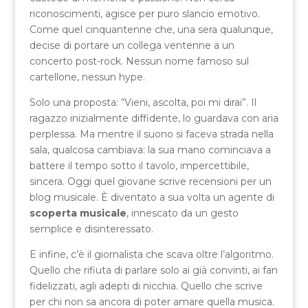
riconoscimenti, agisce per puro slancio emotivo.
Come quel cinquantenne che, una sera qualunque,
decise di portare un collega ventenne a un
concerto post-rock. Nessun nome famoso sul
cartellone, nessun hype.
Solo una proposta: “Vieni, ascolta, poi mi dirai”. Il
ragazzo inizialmente diffidente, lo guardava con aria
perplessa. Ma mentre il suono si faceva strada nella
sala, qualcosa cambiava: la sua mano cominciava a
battere il tempo sotto il tavolo, impercettibile,
sincera. Oggi quel giovane scrive recensioni per un
blog musicale. È diventato a sua volta un agente di
scoperta musicale
, innescato da un gesto
semplice e disinteressato.
E infine, c’è il giornalista che scava oltre l’algoritmo.
Quello che rifiuta di parlare solo ai già convinti, ai fan
fidelizzati, agli adepti di nicchia. Quello che scrive
per chi non sa ancora di poter amare quella musica.