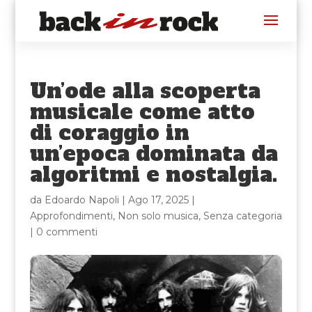
Un’ode alla scoperta
musicale come atto
di coraggio in
un’epoca dominata da
algoritmi e nostalgia.
da
Edoardo Napoli
|
Ago 17, 2025
|
Approfondimenti
,
Non solo musica
,
Senza categoria
|
0 commenti