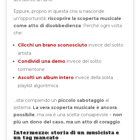
Eppure, proprio in questa crisi si nasconde
un’opportunità:
riscoprire la scoperta musicale
come atto di disobbedienza
. Perché ogni volta
che:
Clicchi un brano sconosciuto
invece del solito
artista
Condividi una demo
invece del solito
tormentone
Ascolti un album intero
invece della solita
playlist algoritmica
…stai compiendo un
piccolo sabotaggio
al
sistema.
La vera scoperta musicale è ancora
possibile
, ma ora è una scelta consapevole –
non
più un dono del caso, ma un atto di coraggio
.
Intermezzo: storia di un musicista e
un tag mancato