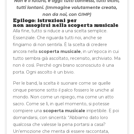
Non è il futuro, è oggi: tutti connessi, tutti vicini,
tutti lontani. (Immagine volutamente creata,
non da noi, con GIMP)
Epilogo: istruzioni per
non assopirsi nella scoperta musicale
Alla fine, tutto si riduce a una scelta semplice.
Essenziale. Che riguarda tutti noi, anche se
fingiamo di non sentirla. È la scelta di credere
ancora nella
scoperta musicale
, in un’epoca in cui
tutto sembra già ascoltato, recensito, archiviato. Ma
non è così. Perché ogni brano sconosciuto è una
porta. Ogni ascolto è un bivio.
Per le band, la scelta è suonare come se quelle
cinque persone sotto il palco fossero le uniche al
mondo. Non come un ripiego, ma come un atto
sacro. Come se lì, in quel momento, si potesse
compiere una
scoperta musicale
irripetibile. E poi
domandarsi, con sincerità: “Abbiamo dato loro
qualcosa che valesse la pena portarsi a casa?
Un’emozione che merita di essere raccontata,