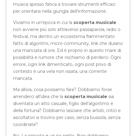
musica spesso fatica a trovare strumenti efficaci
per orientarsi nella giungla dell’informazione.
Viviamo in un’epoca in cui la
scoperta musicale
non avviene più solo attraverso passaparola, radio o
festival, ma dentro un ecosistema frammentato
fatto di algoritmi, micro-community, link che durano
una manciata di ore. Ed è proprio in questo mare di
possibilità e rumore che rischiamo di perderci. Ogni
errore, ogni link dimenticato, ogni post privo di
contesto è una vela non issata, una corrente
mancata.
Ma allora, cosa possiamo fare? Dobbiamo forse
arrenderci all’idea che la
scoperta musicale
sia
diventata un atto casuale, figlio dell’algoritmo e
della fortuna? Dobbiamo lasciare che artisti, critici e
ascoltatori si trovino per caso, senza bussola, senza
coordinate?
No. La risposta è un no netto. Non dobbiamo