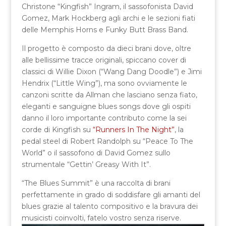
Christone “Kingfish” Ingram, il sassofonista David
Gomez, Mark Hockberg agli archi e le sezioni fiati
delle Memphis Horns e Funky Butt Brass Band.
Il progetto è composto da dieci brani dove, oltre
alle bellissime tracce originali, spiccano cover di
classici di Willie Dixon (“Wang Dang Doodle”) e Jimi
Hendrix (“Little Wing”), ma sono ovviamente le
canzoni scritte da Allman che lasciano senza fiato,
eleganti e sanguigne blues songs dove gli ospiti
danno il loro importante contributo come la sei
corde di Kingfish su
“Runners In The Night”
, la
pedal steel di Robert Randolph su “Peace To The
World” o il sassofono di David Gomez sullo
strumentale “Gettin’ Greasy With It”.
“The Blues Summit” è una raccolta di brani
perfettamente in grado di soddisfare gli amanti del
blues grazie al talento compositivo e la bravura dei
musicisti coinvolti, fatelo vostro senza riserve.