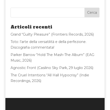
c
it
ai
n
e
te
l
di
b
r
vi
o
di
Articoli recenti
o
Grand “Guilty Pleasure” (Frontiers Records, 2026)
k
Toto: l’arte della versatilità e della perfezione.
Discografia commentata!
Parker Barrow “Hold The Mash-The Album” (EAG
Music, 2026)
Agnostic Front (Casilino Sky Park, 29 luglio 2026)
The Cruel Intentions “All Hall Hypocrisy” (Indie
Recordings, 2026)