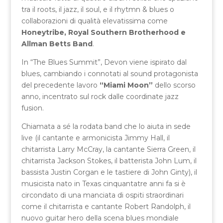
tra il roots, il jazz, il soul, e il rhytmn & blues o
collaborazioni di qualità elevatissima come
Honeytribe, Royal Southern Brotherhood e
Allman Betts Band
.
In “The Blues Summit”, Devon viene ispirato dal
blues, cambiando i connotati al sound protagonista
del precedente lavoro
“Miami Moon”
dello scorso
anno, incentrato sul rock dalle coordinate jazz
fusion.
Chiamata a sé la rodata band che lo aiuta in sede
live (il cantante e armonicista Jimmy Hall, il
chitarrista Larry McCray, la cantante Sierra Green, il
chitarrista Jackson Stokes, il batterista John Lum, il
bassista Justin Corgan e le tastiere di John Ginty), il
musicista nato in Texas cinquantatre anni fa si è
circondato di una manciata di ospiti straordinari
come il chitarrista e cantante Robert Randolph, il
nuovo guitar hero della scena blues mondiale