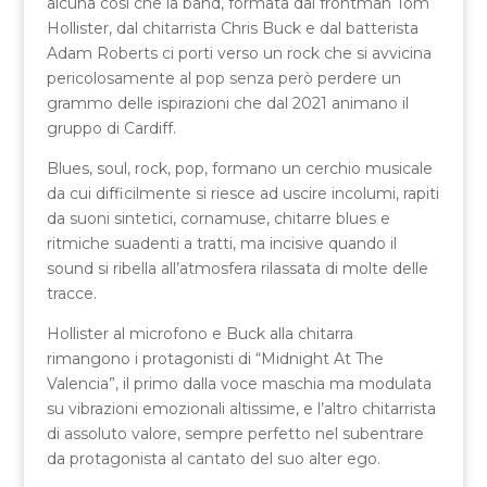
alcuna così che la band, formata dal frontman Tom
Hollister, dal chitarrista Chris Buck e dal batterista
Adam Roberts ci porti verso un rock che si avvicina
pericolosamente al pop senza però perdere un
grammo delle ispirazioni che dal 2021 animano il
gruppo di Cardiff.
Blues, soul, rock, pop, formano un cerchio musicale
da cui difficilmente si riesce ad uscire incolumi, rapiti
da suoni sintetici, cornamuse, chitarre blues e
ritmiche suadenti a tratti, ma incisive quando il
sound si ribella all’atmosfera rilassata di molte delle
tracce.
Hollister al microfono e Buck alla chitarra
rimangono i protagonisti di “Midnight At The
Valencia”, il primo dalla voce maschia ma modulata
su vibrazioni emozionali altissime, e l’altro chitarrista
di assoluto valore, sempre perfetto nel subentrare
da protagonista al cantato del suo alter ego.