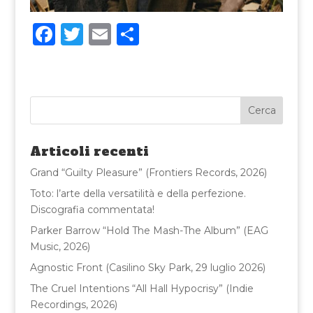
F
T
E
C
a
w
m
o
c
it
ai
n
e
te
l
di
b
r
vi
o
di
Articoli recenti
o
Grand “Guilty Pleasure” (Frontiers Records, 2026)
k
Toto: l’arte della versatilità e della perfezione.
Discografia commentata!
Parker Barrow “Hold The Mash-The Album” (EAG
Music, 2026)
Agnostic Front (Casilino Sky Park, 29 luglio 2026)
The Cruel Intentions “All Hall Hypocrisy” (Indie
Recordings, 2026)