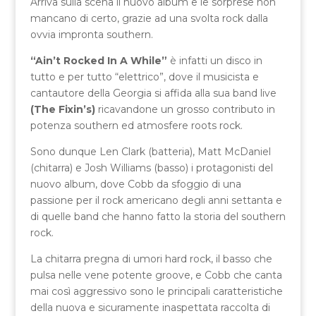
Arriva sulla scena il nuovo album e le sorprese non
mancano di certo, grazie ad una svolta rock dalla
ovvia impronta southern.
“Ain’t Rocked In A While”
è infatti un disco in
tutto e per tutto “elettrico”, dove il musicista e
cantautore della Georgia si affida alla sua band live
(The Fixin’s)
ricavandone un grosso contributo in
potenza southern ed atmosfere roots rock.
Sono dunque Len Clark (batteria), Matt McDaniel
(chitarra) e Josh Williams (basso) i protagonisti del
nuovo album, dove Cobb da sfoggio di una
passione per il rock americano degli anni settanta e
di quelle band che hanno fatto la storia del southern
rock.
La chitarra pregna di umori hard rock, il basso che
pulsa nelle vene potente groove, e Cobb che canta
mai così aggressivo sono le principali caratteristiche
della nuova e sicuramente inaspettata raccolta di