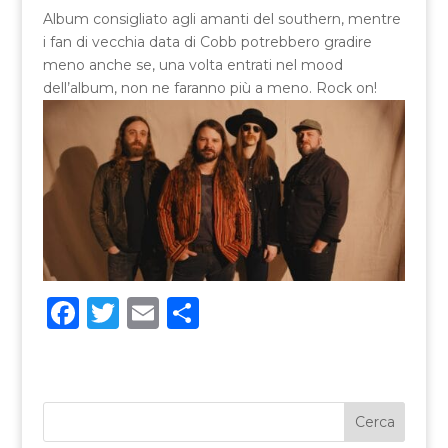
Album consigliato agli amanti del southern, mentre
i fan di vecchia data di Cobb potrebbero gradire
meno anche se, una volta entrati nel mood
dell’album, non ne faranno più a meno. Rock on!
F
T
E
C
a
w
m
o
c
it
ai
n
e
te
l
di
b
r
vi