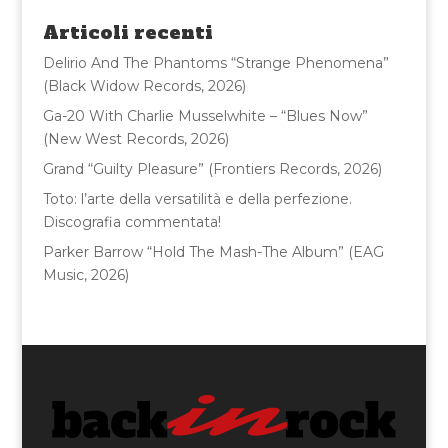
o
di
Articoli recenti
o
Delirio And The Phantoms “Strange Phenomena”
k
(Black Widow Records, 2026)
Ga-20 With Charlie Musselwhite – “Blues Now”
(New West Records, 2026)
Grand “Guilty Pleasure” (Frontiers Records, 2026)
Toto: l’arte della versatilità e della perfezione.
Discografia commentata!
Parker Barrow “Hold The Mash-The Album” (EAG
Music, 2026)