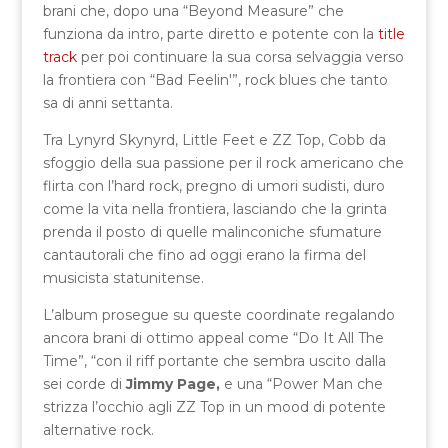
brani che, dopo una “Beyond Measure” che
funziona da intro, parte diretto e potente con la
title
track
per poi continuare la sua corsa selvaggia verso
la frontiera con “Bad Feelin'”, rock blues che tanto
sa di anni settanta.
Tra Lynyrd Skynyrd, Little Feet e ZZ Top, Cobb da
sfoggio della sua passione per il rock americano che
flirta con l’hard rock, pregno di umori sudisti, duro
come la vita nella frontiera, lasciando che la grinta
prenda il posto di quelle malinconiche sfumature
cantautorali che fino ad oggi erano la firma del
musicista statunitense.
L’album prosegue su queste coordinate regalando
ancora brani di ottimo appeal come “Do It All The
Time”, “con il riff portante che sembra uscito dalla
sei corde di
Jimmy Page,
e una “Power Man che
strizza l’occhio agli ZZ Top in un mood di potente
alternative rock.