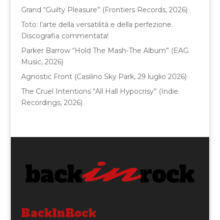
o
Grand “Guilty Pleasure” (Frontiers Records, 2026)
k
Toto: l’arte della versatilità e della perfezione.
Discografia commentata!
Parker Barrow “Hold The Mash-The Album” (EAG
Music, 2026)
Agnostic Front (Casilino Sky Park, 29 luglio 2026)
The Cruel Intentions “All Hall Hypocrisy” (Indie
Recordings, 2026)
BackInRock