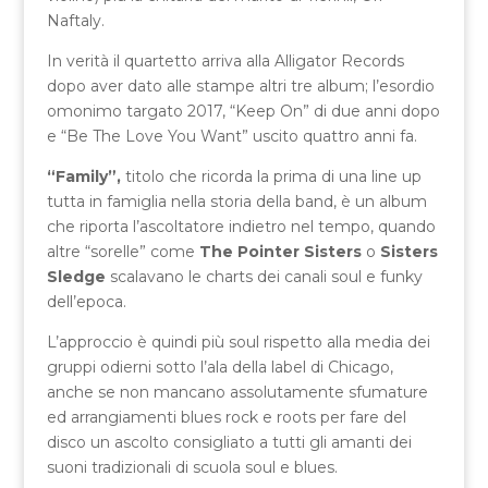
Naftaly.
In verità il quartetto arriva alla Alligator Records
dopo aver dato alle stampe altri tre album; l’esordio
omonimo targato 2017, “Keep On” di due anni dopo
e “Be The Love You Want” uscito quattro anni fa.
“Family”,
titolo che ricorda la prima di una line up
tutta in famiglia nella storia della band, è un album
che riporta l’ascoltatore indietro nel tempo, quando
altre “sorelle” come
The Pointer Sisters
o
Sisters
Sledge
scalavano le charts dei canali soul e funky
dell’epoca.
L’approccio è quindi più soul rispetto alla media dei
gruppi odierni sotto l’ala della label di Chicago,
anche se non mancano assolutamente sfumature
ed arrangiamenti blues rock e roots per fare del
disco un ascolto consigliato a tutti gli amanti dei
suoni tradizionali di scuola soul e blues.