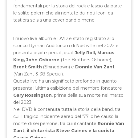
fondamentali per la storia del rock e lascio da parte
le solite polemiche alimentate dai noti leoni da
tastiera se sia una cover band o meno.
l nuovo live album e DVD è stato registrato allo
storico Ryman Auditorium di Nashville nel 2022 e
presenta ospiti speciali, quali
Jelly Roll,
Marcus
King, John Osborne
(The Brothers Osborne),
Brent Smith (
Shinedown) e
Donnie Van Zant
(Van Zant & 38 Special).
Questo live ha un significato profondo in quanto
presenta l’ultima esibizione del membro fondatore
Gary Rossington
, prima della sua morte nel marzo
del 2023.
Nel DVD è contenuta tutta la storia della band, tra
cui il tragico incidente aereo del ’77, c he causò la
morte di sei persone, tra cui il cantante
Ronnie Van
Zant, il chitarrista Steve Gaines e la corista
Cassie Gaines.