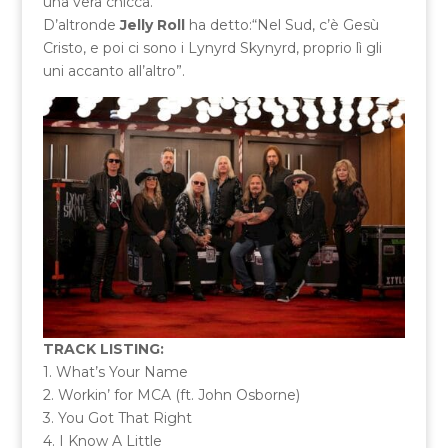
una vera chicca.
D’altronde
Jelly Roll
ha detto:“Nel Sud, c’è Gesù
Cristo, e poi ci sono i Lynyrd Skynyrd, proprio lì gli
uni accanto all’altro”.
TRACK LISTING:
1. What’s Your Name
2. Workin’ for MCA (ft. John Osborne)
3. You Got That Right
4. I Know A Little