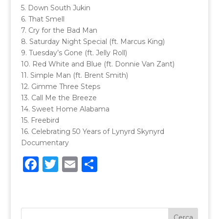
5. Down South Jukin
6. That Smell
7. Cry for the Bad Man
8. Saturday Night Special (ft. Marcus King)
9. Tuesday’s Gone (ft. Jelly Roll)
10. Red White and Blue (ft. Donnie Van Zant)
11. Simple Man (ft. Brent Smith)
12. Gimme Three Steps
13. Call Me the Breeze
14. Sweet Home Alabama
15. Freebird
16. Celebrating 50 Years of Lynyrd Skynyrd
Documentary
F
T
E
C
a
w
m
o
c
it
ai
n
e
te
l
di