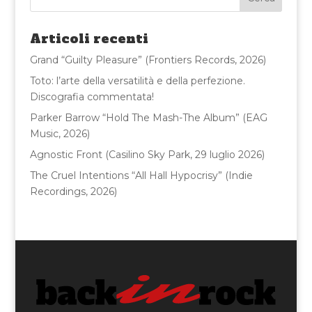
b
r
vi
o
di
Articoli recenti
o
Grand “Guilty Pleasure” (Frontiers Records, 2026)
k
Toto: l’arte della versatilità e della perfezione.
Discografia commentata!
Parker Barrow “Hold The Mash-The Album” (EAG
Music, 2026)
Agnostic Front (Casilino Sky Park, 29 luglio 2026)
The Cruel Intentions “All Hall Hypocrisy” (Indie
Recordings, 2026)