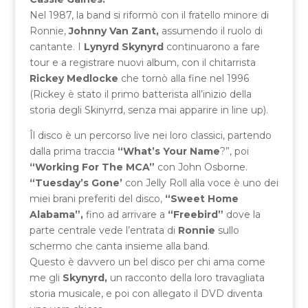
Nel 1987, la band si riformò con il fratello minore di
Ronnie,
Johnny Van Zant,
assumendo il ruolo di
cantante. I
Lynyrd Skynyrd
continuarono a fare
tour e a registrare nuovi album, con il chitarrista
Rickey Medlocke
che tornò alla fine nel 1996
(Rickey è stato il primo batterista all’inizio della
storia degli Skinyrrd, senza mai apparire in line up).
Îl disco è un percorso live nei loro classici, partendo
dalla prima traccia
“What’s Your Name
?”, poi
“Working For The MCA”
con John Osborne.
“Tuesday’s Gone’
con Jelly Roll alla voce è uno dei
miei brani preferiti del disco,
“Sweet Home
Alabama”,
fino ad arrivare a
“Freebird”
dove la
parte centrale vede l’entrata di
Ronnie
sullo
schermo che canta insieme alla band.
Questo è davvero un bel disco per chi ama come
me gli
Skynyrd,
un racconto della loro travagliata
storia musicale, e poi con allegato il DVD diventa