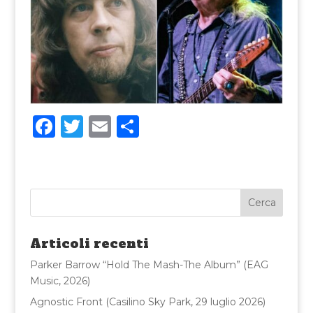
F
T
E
C
a
w
m
o
c
it
ai
n
e
te
l
di
b
r
vi
o
di
Articoli recenti
o
Parker Barrow “Hold The Mash-The Album” (EAG
k
Music, 2026)
Agnostic Front (Casilino Sky Park, 29 luglio 2026)