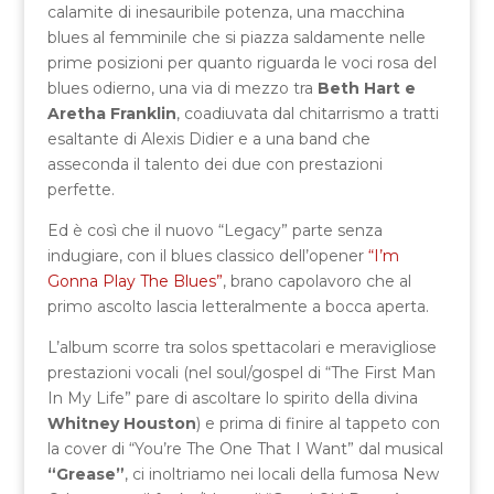
calamite di inesauribile potenza, una macchina
blues al femminile che si piazza saldamente nelle
prime posizioni per quanto riguarda le voci rosa del
blues odierno, una via di mezzo tra
Beth Hart e
Aretha Franklin
, coadiuvata dal chitarrismo a tratti
esaltante di Alexis Didier e a una band che
asseconda il talento dei due con prestazioni
perfette.
Ed è così che il nuovo “Legacy” parte senza
indugiare, con il blues classico dell’opener
“I’m
Gonna Play The Blues”
, brano capolavoro che al
primo ascolto lascia letteralmente a bocca aperta.
L’album scorre tra solos spettacolari e meravigliose
prestazioni vocali (nel soul/gospel di “The First Man
In My Life” pare di ascoltare lo spirito della divina
Whitney Houston
) e prima di finire al tappeto con
la cover di “You’re The One That I Want” dal musical
“Grease”
, ci inoltriamo nei locali della fumosa New