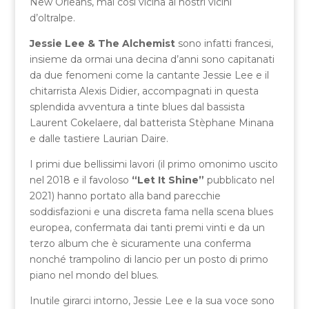
New Orleans, mai così vicina ai nostri vicini
d’oltralpe.
Jessie Lee & The Alchemist
sono infatti francesi,
insieme da ormai una decina d’anni sono capitanati
da due fenomeni come la cantante Jessie Lee e il
chitarrista Alexis Didier, accompagnati in questa
splendida avventura a tinte blues dal bassista
Laurent Cokelaere, dal batterista Stèphane Minana
e dalle tastiere Laurian Daire.
I primi due bellissimi lavori (il primo omonimo uscito
nel 2018 e il favoloso
“Let It Shine”
pubblicato nel
2021) hanno portato alla band parecchie
soddisfazioni e una discreta fama nella scena blues
europea, confermata dai tanti premi vinti e da un
terzo album che è sicuramente una conferma
nonché trampolino di lancio per un posto di primo
piano nel mondo del blues.
Inutile girarci intorno, Jessie Lee e la sua voce sono