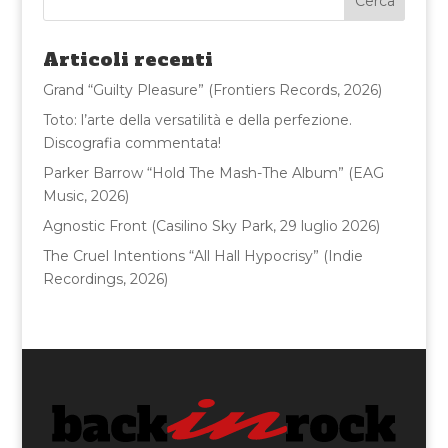
b
r
vi
o
di
Articoli recenti
o
Grand “Guilty Pleasure” (Frontiers Records, 2026)
k
Toto: l’arte della versatilità e della perfezione.
Discografia commentata!
Parker Barrow “Hold The Mash-The Album” (EAG
Music, 2026)
Agnostic Front (Casilino Sky Park, 29 luglio 2026)
The Cruel Intentions “All Hall Hypocrisy” (Indie
Recordings, 2026)