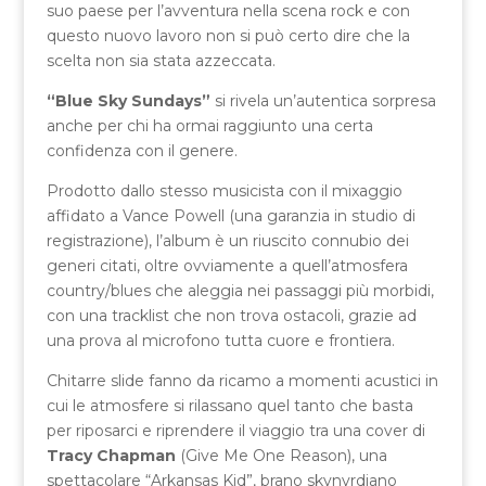
suo paese per l’avventura nella scena rock e con
questo nuovo lavoro non si può certo dire che la
scelta non sia stata azzeccata.
“Blue Sky Sundays”
si rivela un’autentica sorpresa
anche per chi ha ormai raggiunto una certa
confidenza con il genere.
Prodotto dallo stesso musicista con il mixaggio
affidato a Vance Powell (una garanzia in studio di
registrazione), l’album è un riuscito connubio dei
generi citati, oltre ovviamente a quell’atmosfera
country/blues che aleggia nei passaggi più morbidi,
con una tracklist che non trova ostacoli, grazie ad
una prova al microfono tutta cuore e frontiera.
Chitarre slide fanno da ricamo a momenti acustici in
cui le atmosfere si rilassano quel tanto che basta
per riposarci e riprendere il viaggio tra una cover di
Tracy Chapman
(Give Me One Reason), una
spettacolare “Arkansas Kid”, brano skynyrdiano