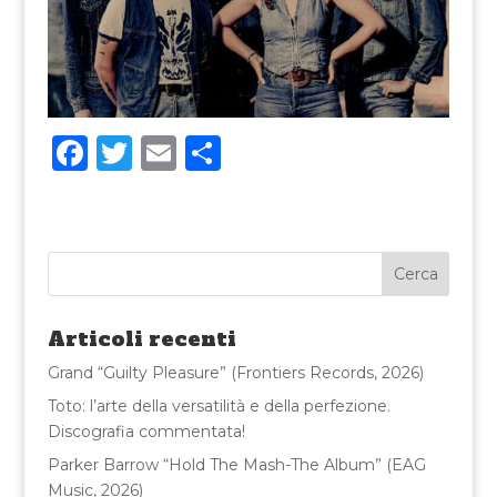
F
T
E
C
a
w
m
o
c
it
ai
n
e
te
l
di
b
r
vi
o
di
Articoli recenti
o
Grand “Guilty Pleasure” (Frontiers Records, 2026)
k
Toto: l’arte della versatilità e della perfezione.
Discografia commentata!
Parker Barrow “Hold The Mash-The Album” (EAG
Music, 2026)