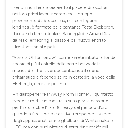
Per chi non ha ancora avuto il piacere di ascoltarli
nei loro primi lavori, ricordo che il gruppo
proveniente da Stoccolma, ma con legami
londinesi, è formato dalla cantante Totta Ekebergh,
dai due chitarristi Joakim Sandegård e Arnau Díaz,
da Max Ternebring al basso e dal nuovo entrato
Elias Jonsson alle pelli.
“Visions Of Tomorrow”, come avrete intuito, affonda
ancora di più il coltello dalla parte heavy della
musica dei The Riven, accentuando il suono
chitarristico e facendo salire in cattedra la voce della
Ekebergh, decisa e potente.
Fin dall’opener “Far Away From Home”, il quintetto
svedese mette in mostra la sua grezza passione
per l’hard rock e l’hard & heavy del periodo d’oro,
quando a fare il bello e cattivo tempo negli stereo
degli appassionati erano gli album di Whitesnake e
UFO, ma con quel pizzico di attitudine rock’n’roll