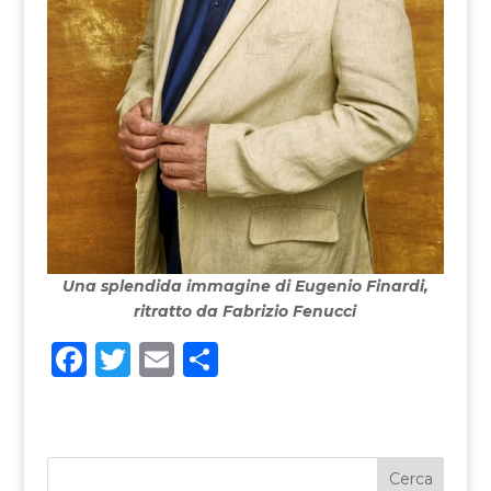
Una splendida immagine di Eugenio Finardi,
ritratto da Fabrizio Fenucci
F
T
E
C
a
w
m
o
c
it
ai
n
e
te
l
di