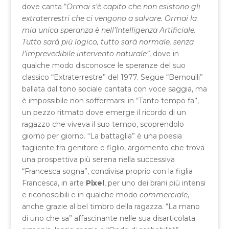
dove canta “
Ormai s’è capito che non esistono gli
extraterrestri che ci vengono a salvare. Ormai la
mia unica speranza è nell’Intelligenza Artificiale.
Tutto sarà più logico, tutto sarà normale, senza
l’imprevedibile intervento naturale”
, dove in
qualche modo disconosce le speranze del suo
classico “Extraterrestre” del 1977. Segue “Bernoulli”
ballata dal tono sociale cantata con voce saggia, ma
è impossibile non soffermarsi in “Tanto tempo fa”,
un pezzo ritmato dove emerge il ricordo di un
ragazzo che viveva il suo tempo, scoprendolo
giorno per giorno. “La battaglia” è una poesia
tagliente tra genitore e figlio, argomento che trova
una prospettiva più serena nella successiva
“Francesca sogna”, condivisa proprio con la figlia
Francesca, in arte
Pixel
, per uno dei brani più intensi
e riconoscibili e in qualche modo
commerciale
,
anche grazie al bel timbro della ragazza. “La mano
di uno che sa” affascinante nelle sua disarticolata