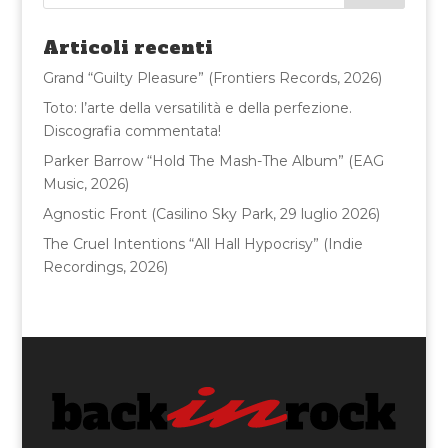
b
r
vi
o
di
Articoli recenti
o
Grand “Guilty Pleasure” (Frontiers Records, 2026)
k
Toto: l’arte della versatilità e della perfezione.
Discografia commentata!
Parker Barrow “Hold The Mash-The Album” (EAG
Music, 2026)
Agnostic Front (Casilino Sky Park, 29 luglio 2026)
The Cruel Intentions “All Hall Hypocrisy” (Indie
Recordings, 2026)