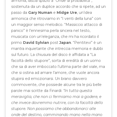
armonia, lascia spazio a “Onde di probabilità”,
sostenuta da un duplice accordo che si ripete, ad un
passo da
Gary Numan
e
Midge Ure
, un’idea
armonica che ritroviamo in “I venti della luna” con
un maggior senso melodico. “Massiccio attacco di
panico” è l’ennesima perla sincera nel testo,
musicata con un’eleganza, che mi ha ricordato il
primo
David Sylvian
post
Japan
. “Pentitevi” è un
mantra inquietante che intreccia memoria e dubbi
sul futuro. La chiusura del disco è affidata a “La
facoltà dello stupore”, sorta di eredità di un uomo
che sa di aver imboccato l’ultima parte del viale, ma
che si ostina ad amare l’amore, che vuole ancora
stupirsi ed emozionarsi. Un brano davvero
commovente, che possiede alcune tra le più belle
parole mai scritte da Finardi:
“In tutta questa
meraviglia, che non ci fermiamo mai a godere, e
che invece dovremmo nutrire, con la facoltà dello
stupore. Non possiamo che abbandonarci alle
onde del destino, camminando mano nella mano