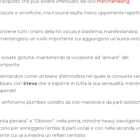
 l’acquisto che può essere effettuato dal loro
merchandising
.
ure e orrorifiche, ma il sound risulta meno opprimente rispett
contiene tutti i crismi della hit oscura e blasfema, manifestandosi
e mantengono un ruolo importante cui aggiungono un’aurea vint
 a svisate gotiche, mantenendo la vocazione ad “arrivare” del
rompente.
esentandosi come un brano d’atmosfera nel quale la consueta ve
’blues, con
Steva
che si esprime in tutta la sua sensualità, mentr
tupendo!
infonismo plumbeo condito da cori maestosi e da parti solistich
ia plenaria” e “Oblivion”: nella prima, ritmiche heavy travolgenti
ono per sorreggere l’enfasi di parti vocali e cori; nella seconda u
te cui va a inserirsi un refrain centrato.