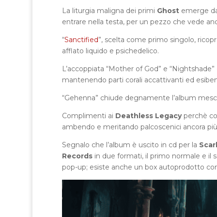
La liturgia maligna dei primi
Ghost
emerge da “
entrare nella testa, per un pezzo che vede an
“
Sanctified
”, scelta come primo singolo, ricopre
afflato liquido e psichedelico.
L’accoppiata “Mother of God” e “Nightshade” 
mantenendo parti corali accattivanti ed esiben
“Gehenna” chiude degnamente l’album mescol
Complimenti ai
Deathless Legacy
perchè co
ambendo e meritando palcoscenici ancora più i
Segnalo che l’album è uscito in cd per la
Scar
Records
in due formati, il primo normale e il s
pop-up; esiste anche un box autoprodotto contene