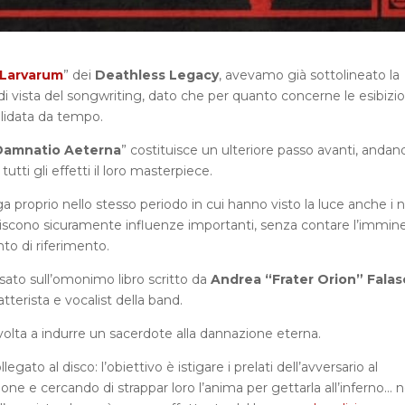
 Larvarum
” dei
Deathless Legacy
, avevamo già sottolineato la
di vista del songwriting, dato che per quanto concerne le esibizio
olidata da tempo.
Damnatio Aeterna
” costituisce un ulteriore passo avanti, andan
tti gli effetti il loro masterpiece.
 proprio nello stesso periodo in cui hanno visto la luce anche i 
uiscono sicuramente influenze importanti, senza contare l’immin
unto di riferimento.
ato sull’omonimo libro scritto da
Andrea “Frater Orion” Falas
tterista e vocalist della band.
a volta a indurre un sacerdote alla dannazione eterna.
gato al disco: l’obiettivo è istigare i prelati dell’avversario al
one e cercando di strappar loro l’anima per gettarla all’inferno… 