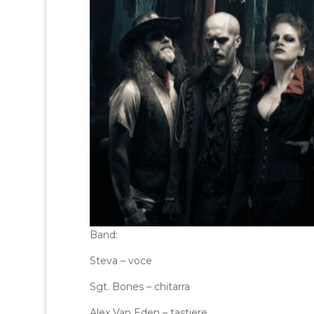
Band:
Steva – voce
Sgt. Bones – chitarra
Alex Van Eden – tastiere