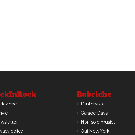
ckInRock
Rubriche
dazione
L’ intervista
ivici
Garage Days
wsletter
Non solo musica
ivacy policy
Qui New York