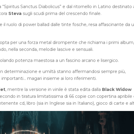
Spiritus Sanctus Diabolicus” e dal ritornello in Latino destinato 
cora
Steva
sugli scudi prima del crescendo finale.
 il ruolo di power ballad dalle tinte fosche, resa affascinante da 
opta per una forza metal dirompente che richiama i primi album,
do, nella seconda, melodie lascive e sensuali.
ando potenza maestosa a un fascino arcano e lisergico.
n determinazione e umiltà stanno affermandosi sempre più,
mportanti… magari insieme ai loro riferimenti.
let
, mentre la versione in vinile è stata edita dalla
Black Widow
econdo in tiratura limitatissima di 66 copie con copertina apribile
nte cd, libro (sia in Inglese sia in Italiano), gioco di carte e alt