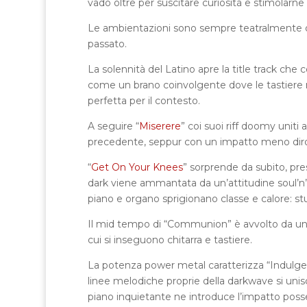
vado oltre per suscitare curiosità e stimolarne
Le ambientazioni sono sempre teatralmente osc
passato.
La solennità del Latino apre la title track che 
come un brano coinvolgente dove le tastier
perfetta per il contesto.
A seguire “
Miserere
” coi suoi riff doomy uniti
precedente, seppur con un impatto meno di
“
Get On Your Knees
” sorprende da subito, pr
dark viene ammantata da un’attitudine soul’n
piano e organo sprigionano classe e calore: s
Il mid tempo di “Communion” è avvolto da un s
cui si inseguono chitarra e tastiere.
La potenza power metal caratterizza “Indulgent
linee melodiche proprie della darkwave si unisc
piano inquietante ne introduce l’impatto possen