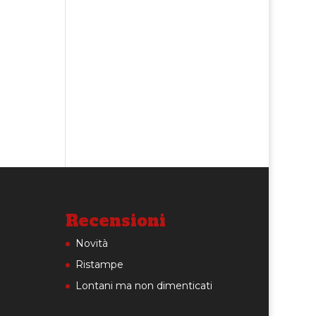
Recensioni
Novità
Ristampe
Lontani ma non dimenticati