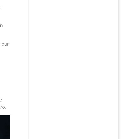
a
un
 pur
 e
ro.