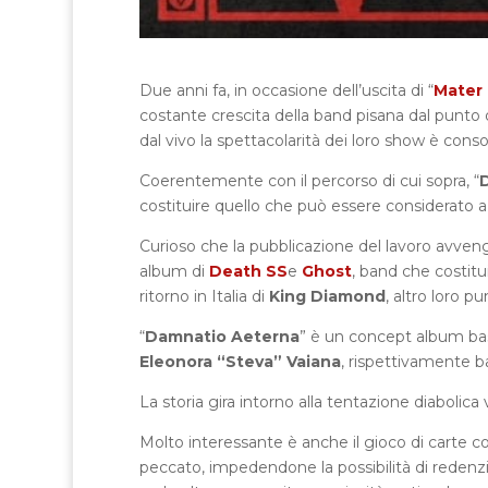
Due anni fa, in occasione dell’uscita di “
Mater
costante crescita della band pisana dal punto 
dal vivo la spettacolarità dei loro show è cons
Coerentemente con il percorso di cui sopra, “
costituire quello che può essere considerato a tu
Curioso che la pubblicazione del lavoro avvenga
album di
Death SS
e
Ghost
, band che costit
ritorno in Italia di
King Diamond
, altro loro p
“
Damnatio Aeterna
” è un concept album bas
Eleonora “Steva” Vaiana
, rispettivamente ba
La storia gira intorno alla tentazione diabolic
Molto interessante è anche il gioco di carte colle
peccato, impedendone la possibilità di redenzi