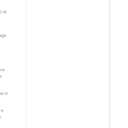
o al
age
rve
e
e in
 e
n