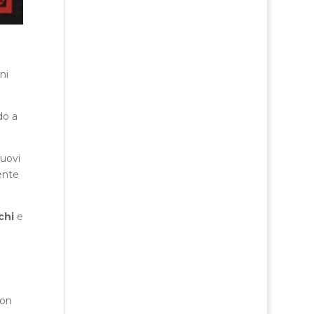
ni
do a
nuovi
ente
chi
e
non