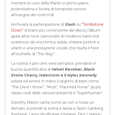
mettere la voce della Martin in primo piano,
potentissima e foriera di tempeste sonore
all’insegna del rock’n’roll.
Archiviata la partecipazione di
Slash
su
“Tombstone
Down”
(il brano più convincente del disco), l’album
spara altre nove cannonate di moderno hard rock
sostenuto da una ritmica solida, chitarre potenti e
urlanti e una prestazione vocale che risulta il fiore
all’occhiello di “The Way”.
La ricetta è per certi versi semplice: prendete in
buona quantità dosi di
Velvet Revolver, Black
Stone Cherry, Halestorm e il Myles Kennedy
solista ed avrete in mano il segreto di brani come
“The Devil I Know”, “Mud”, “Haunted Horse” (la più
classic rock delle canzoni presenti) e “Superhuman”.
Dorothy Martin canta come se non ci fosse un
domani, si prende la scena e lascia a Jason Ganberg
(batteria), Leroy Wulfmeier (chitarra), Eliot Lorango