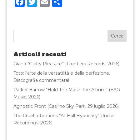
F
T
E
C
a
w
m
o
c
it
ai
n
e
te
l
di
b
r
vi
o
di
Articoli recenti
o
Grand “Guilty Pleasure” (Frontiers Records, 2026)
k
Toto: l’arte della versatilità e della perfezione.
Discografia commentata!
Parker Barrow “Hold The Mash-The Album” (EAG
Music, 2026)
Agnostic Front (Casilino Sky Park, 29 luglio 2026)
The Cruel Intentions “All Hall Hypocrisy” (Indie
Recordings, 2026)