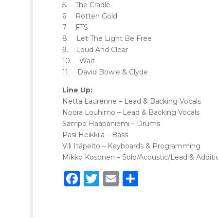
5. The Cradle
6. Rotten Gold
7. FTS
8. Let The Light Be Free
9. Loud And Clear
10. Wait
11. David Bowie & Clyde
Line Up:
Netta Laurenne – Lead & Backing Vocals
Noora Louhimo – Lead & Backing Vocals
Sampo Haapaniemi – Drums
Pasi Heikkilä – Bass
Vili Itäpelto – Keyboards & Programming
Mikko Kosonen – Solo/Acoustic/Lead & Additio
F
T
E
C
a
w
m
o
c
it
ai
n