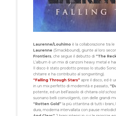
Laurenne/Louhimo
è la collaborazione tra le
Laurenne
(Smackbound), giunte al loro sec
Frontiers
, che segue il debutto di
“The Rec
L’album è un mix di canzoni heavy metal e har
Il disco è stato prodotto presso lo studio Son
chitarre e ha contribuito al songwriting).
“Falling Through Stars”
apre il disco, ed è 
in un mix perfetto di modernità e passato,
“D
potente, ed un bell’assolo di chitarra
old schoo
suonano belli coinvolgenti, con delle grandi m
“Rotten Gold”
la più ottantina di tutti i brani
dura, moderna intervallata con pause melodich
And Clear”
2 brani intensi in cui le ragazze es