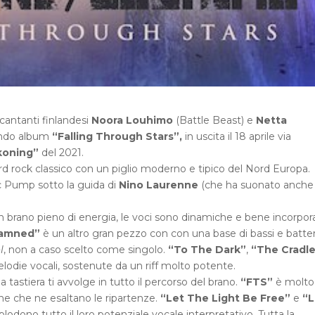
 cantanti finlandesi
Noora Louhimo
(Battle Beast) e
Netta
ondo album
“Falling Through Stars”,
in uscita il 18 aprile via
koning”
del 2021.
d rock classico con un piglio moderno e tipico del Nord Europa.
ic Pump sotto la guida di
Nino Laurenne
(che ha suonato anche 
un brano pieno di energia, le voci sono dinamiche e bene incorpor
amned”
è un altro gran pezzo con con una base di bassi e batter
l
, non a caso scelto come singolo.
“To The Dark”
,
“The Cradl
elodie vocali, sostenute da un riff molto potente.
, la tastiera ti avvolge in tutto il percorso del brano.
“FTS”
è molto
e che ne esaltano le ripartenze.
“Let The Light Be Free”
e
“L
plodono tutto il loro potenziale vocale interpretativo. Tutta la