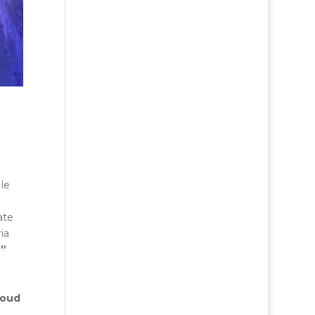
le
ate
ia
e”
oud