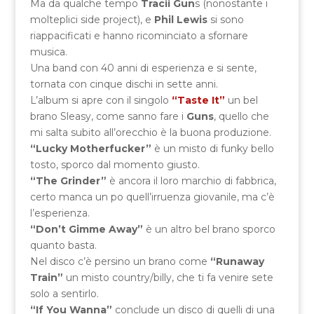
Ma da qualche tempo
Tracii Gun
s (nonostante i
molteplici side project), e
Phil Lewis
si sono
riappacificati e hanno ricominciato a sfornare
musica.
Una band con 40 anni di esperienza e si sente,
tornata con cinque dischi in sette anni.
L’album si apre con il singolo
“Taste It”
un bel
brano Sleasy, come sanno fare i
Guns
, quello che
mi salta subito all’orecchio è la buona produzione.
“Lucky Motherfucker”
è un misto di funky bello
tosto, sporco dal momento giusto.
“The Grinder”
è ancora il loro marchio di fabbrica,
certo manca un po quell’irruenza giovanile, ma c’è
l’esperienza.
“Don’t Gimme Away”
è un altro bel brano sporco
quanto basta.
Nel disco c’è persino un brano come
“Runaway
Train”
un misto country/billy, che ti fa venire sete
solo a sentirlo.
“If You Wanna”
conclude un disco di quelli di una