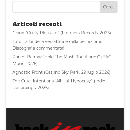
e
te
l
di
b
r
vi
o
di
Articoli recenti
o
Grand “Guilty Pleasure” (Frontiers Records, 2026)
k
Toto: l’arte della versatilità e della perfezione.
Discografia commentata!
Parker Barrow “Hold The Mash-The Album” (EAG
Music, 2026)
Agnostic Front (Casilino Sky Park, 29 luglio 2026)
The Cruel Intentions “All Hall Hypocrisy” (Indie
Recordings, 2026)