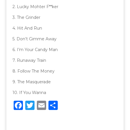
2. Lucky Mohter F**ker
3. The Grinder
4. Hit And Run
5. Don’t Gimme Away
6. I’m Your Candy Man
7. Runaway Train
8. Follow The Money
9. The Masquerade
10. If You Wanna
F
T
E
C
a
w
m
o
c
it
ai
n