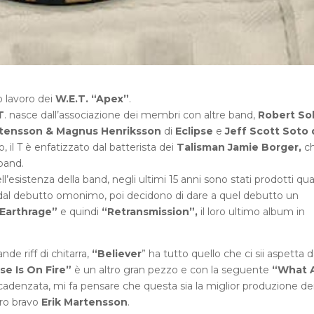
o lavoro dei
W.E.T. “Apex”
.
T
. nasce dall’associazione dei membri con altre band,
Robert Sol
rtensson & Magnus Henriksson
di
Eclipse
e
Jeff Scott Soto 
, il T è enfatizzato dal batterista dei
Talisman Jamie Borger,
ch
 band.
l’esistenza della band, negli ultimi 15 anni sono stati prodotti qua
 dal debutto omonimo, poi decidono di dare a quel debutto un
Earthrage”
e quindi
“Retransmission”,
il loro ultimo album in
de riff di chitarra,
“Believer
” ha tutto quello che ci sii aspetta 
se Is On Fire”
è un altro gran pezzo e con la seguente
“What 
adenzata, mi fa pensare che questa sia la miglior produzione de
ero bravo
Erik Martensson
.