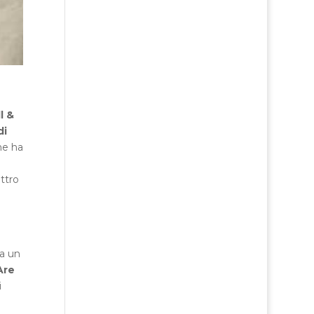
l &
di
e ha
ttro
da un
Are
i