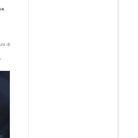
se
,
ra di
.