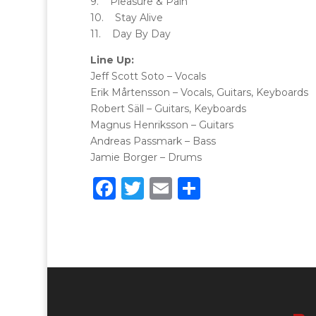
9. Pleasure & Pain
10. Stay Alive
11. Day By Day
Line Up:
Jeff Scott Soto – Vocals
Erik Mårtensson – Vocals, Guitars, Keyboards
Robert Säll – Guitars, Keyboards
Magnus Henriksson – Guitars
Andreas Passmark – Bass
Jamie Borger – Drums
F
T
E
C
a
w
m
o
c
it
ai
n
e
te
l
di
b
r
vi
o
di