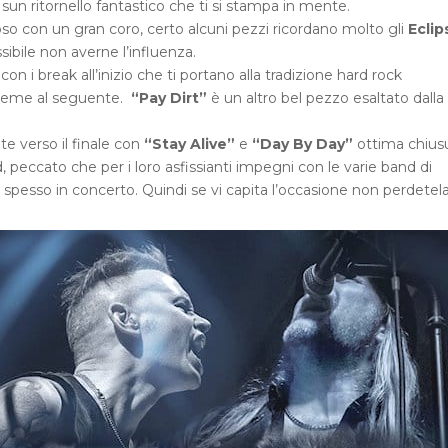
 sun ritornello fantastico che ti si stampa in mente.
so con un gran coro, certo alcuni pezzi ricordano molto gli
Eclip
ibile non averne l’influenza.
n i break all’inizio che ti portano alla tradizione hard rock
nsieme al seguente.
“Pay Dirt”
è un altro bel pezzo esaltato dalla
verso il finale con
“Stay Alive”
e
“Day By Day”
ottima chiusu
peccato che per i loro asfissianti impegni con le varie band di
pesso in concerto. Quindi se vi capita l’occasione non perdetela