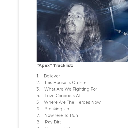
“Apex” Tracklist:
1. Believer
2. This House Is On Fire
3. What Are We Fighting For
4. Love Conquers All
5. Where Are The Heroes Now
6. Breaking Up
7. Nowhere To Run
8. Pay Dirt