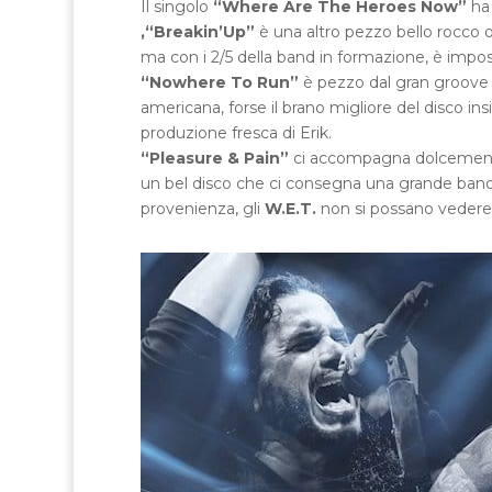
Il singolo
“Where Are The Heroes Now”
ha
,“Breakin’Up”
è una altro pezzo bello rocco o
ma con i 2/5 della band in formazione, è imposs
“Nowhere To Run”
è pezzo dal gran groove co
americana, forse il brano migliore del disco i
produzione fresca di Erik.
“Pleasure & Pain”
ci accompagna dolcemente 
un bel disco che ci consegna una grande band, 
provenienza, gli
W.E.T.
non si possano vedere s