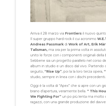
Arriva il 28 marzo via
Frontiers
il nuovo quint
Il super gruppo hard rock il cui acronimo
W.E.
Andreas Passmark
di
Work of Art,
Erik Mà
Talisman,
ma ora per la prima volta in assoluto
unito le forze con i componenti originali della
Sebbene sia un progetto parallelo nel corso del
album in studio e un disco dal vivo. Partendo
seguito,
“Rise Up”
, poi la la loro terza opera,
“
studio, sempre in linea con i dischi precedenti.
Oggi è la volta di “Apex” che si apre con un gran
brano d’apertura, veramente bella.
“ This Hou
We Fighting For”
un po più lenta ma molto c
ragazzi, con una grande produzione del davv