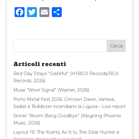
F
T
E
C
a
w
m
o
c
it
ai
n
e
te
l
di
b
r
vi
o
di
Articoli recenti
o
Red Clay Strays “Grateful” (HYBCO Records/RCA
k
Records, 2026)
Muse “Wow! Signal” (Warner, 2026)
Porto Metal Fest 2026: Crimson Dawn, Vanexa,
Sadist e Bulldozer incendiano la Liguria – Live report
Sinner “Boom Bang Goodbye” (Reigning Phoenix
Music, 2026)
Layout 19: The Xcerts, As It Is, The Dear Hunter e