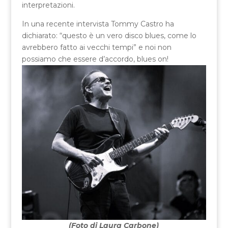
interpretazioni.
In una recente intervista Tommy Castro ha
dichiarato: “questo è un vero disco blues, come lo
avrebbero fatto ai vecchi tempi” e noi non
possiamo che essere d’accordo, blues on!
(Foto di Laura Carbone)