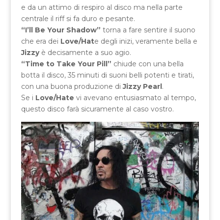
e da un attimo di respiro al disco ma nella parte
centrale il riff si fa duro e pesante.
“I’ll Be Your Shadow”
torna a fare sentire il suono
che era dei
Love/Hat
e degli inizi, veramente bella e
Jizzy
è decisamente a suo agio.
“Time to Take Your Pill”
chiude con una bella
botta il disco, 35 minuti di suoni belli potenti e tirati,
con una buona produzione di
Jizzy Pearl
.
Se i
Love/Hate
vi avevano entusiasmato al tempo,
questo disco farà sicuramente al caso vostro.