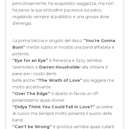
pericolosamente, ha acquistato saggezza, ma non
ha perso la sua attitudine pazzesca sul palco,
regalando sempre al pubblico e una grossa dose
d’energia.
La prima traccia e singolo del disco
“You’re Gonna
Burn”
mette subito in mostra una band affiatata e
potente.
“Eye for an Eye”
è frenetica e Jizzy sembra
tarantolato e
Darren Housholde
r alla chitarra è
pane per i nostri denti.
bella anche
“The Wrath of Love”
più leggera ma
molto accattivante.
“Over The Edge”
ti sbatte in faccia un riff
pesantissimo quasi stoner.
“Didya Think You Could Fall in Love?”
accelera
di nuovo ma sempre molto pesante il suono della
band.
“Can’t be Wrong”
è ipnotica sembra quasi cullarti