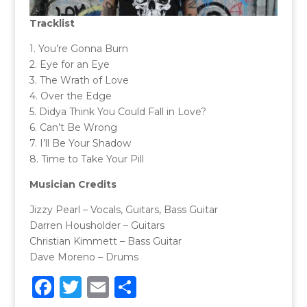
Tracklist
1. You’re Gonna Burn
2. Eye for an Eye
3. The Wrath of Love
4. Over the Edge
5. Didya Think You Could Fall in Love?
6. Can’t Be Wrong
7. I’ll Be Your Shadow
8. Time to Take Your Pill
Musician Credits
Jizzy Pearl – Vocals, Guitars, Bass Guitar
Darren Housholder – Guitars
Christian Kimmett – Bass Guitar
Dave Moreno – Drums
F
T
E
C