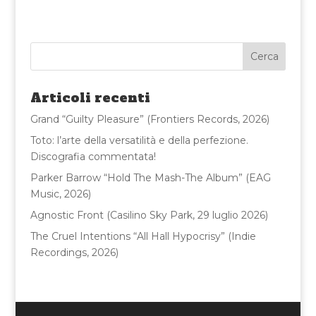
a
w
m
o
c
it
ai
n
e
te
l
di
b
r
vi
o
di
Articoli recenti
o
Grand “Guilty Pleasure” (Frontiers Records, 2026)
k
Toto: l’arte della versatilità e della perfezione.
Discografia commentata!
Parker Barrow “Hold The Mash-The Album” (EAG
Music, 2026)
Agnostic Front (Casilino Sky Park, 29 luglio 2026)
The Cruel Intentions “All Hall Hypocrisy” (Indie
Recordings, 2026)