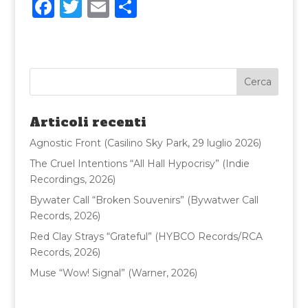
F
T
E
C
a
w
m
o
c
it
ai
n
e
te
l
di
b
r
vi
o
di
Articoli recenti
o
Agnostic Front (Casilino Sky Park, 29 luglio 2026)
k
The Cruel Intentions “All Hall Hypocrisy” (Indie
Recordings, 2026)
Bywater Call “Broken Souvenirs” (Bywatwer Call
Records, 2026)
Red Clay Strays “Grateful” (HYBCO Records/RCA
Records, 2026)
Muse “Wow! Signal” (Warner, 2026)