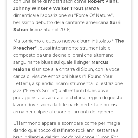
con una serie di mostri sacri come
Robert Plant
,
Johnny Winter
e
Walter Trout
(senza
dimenticare l’apparizione su “Force Of Nature”,
bellissimo debutto della cantante americana
Sarri
Schorr
licenziato nel 2016).
Ma torniamo a questo nuovo album intitolato
“The
Preacher”
, quasi interamente strumentale e
composto da una decina di brani che alternano
sanguinante blues sul quale il singer
Marcus
Malone
si unisce alla chitarra di Sibun, con la voce
carica di vissute emozioni blues (“I Found Your
Letter”), a splendidi ricami strumentali di estrazione
jazz (“Freya’s Smile”) o altrettanti blues dove
protagonista assoluta è le chitarra, regina di questo
lavoro dove spicca la title track, perfetta e precisa
arma per colpire al cuore gli amanti del genere.
L’Hammond appare e scompare come per magia
dando quel tocco di raffinato rock anni settanta a
brani brillanti e dal tiro rock’n’roll come “Jump For