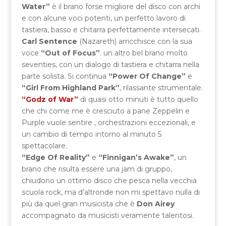
Water”
è il brano forse migliore del disco con archi
e con alcune voci potenti, un perfetto lavoro di
tastiera, basso e chitarra perfettamente intersecati.
Carl Sentence
(Nazareth) arricchisce con la sua
voce
“Out of Focus”
. un altro bel brano molto
seventies, con un dialogo di tastiera e chitarra nella
parte solista. Si continua
“Power Of Change”
e
“Girl From Highland Park”
, rilassante strumentale.
“Godz of War”
di quasi otto minuti è tutto quello
che chi come me è cresciuto a pane Zeppelin e
Purple vuole sentire , orchestrazioni eccezionali, e
un cambio di tempo intorno al minuto 5
spettacolare.
“Edge Of Reality”
e
“Finnigan’s Awake”
, un
brano che risulta essere una jam di gruppo,
chiudono un ottimo disco che pesca nella vecchia
scuola rock, ma d’altronde non mi spettavo nulla di
più da quel gran musicista che è
Don Airey
accompagnato da musicisti veramente talentosi.