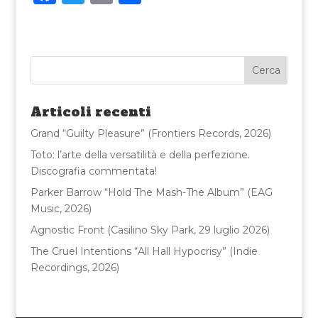
a
w
m
o
c
it
ai
n
e
te
l
di
b
r
vi
o
di
Articoli recenti
o
Grand “Guilty Pleasure” (Frontiers Records, 2026)
k
Toto: l’arte della versatilità e della perfezione.
Discografia commentata!
Parker Barrow “Hold The Mash-The Album” (EAG
Music, 2026)
Agnostic Front (Casilino Sky Park, 29 luglio 2026)
The Cruel Intentions “All Hall Hypocrisy” (Indie
Recordings, 2026)