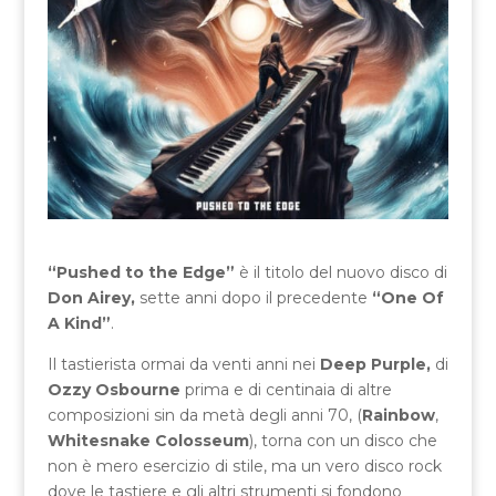
“Pushed to the Edge”
è il titolo del nuovo disco di
Don Airey,
sette anni dopo il precedente
“One Of
A Kind”
.
Il tastierista ormai da venti anni nei
Deep Purple,
di
Ozzy Osbourne
prima e di centinaia di altre
composizioni sin da metà degli anni 70, (
Rainbow
,
Whitesnake Colosseum
), torna con un disco che
non è mero esercizio di stile, ma un vero disco rock
dove le tastiere e gli altri strumenti si fondono