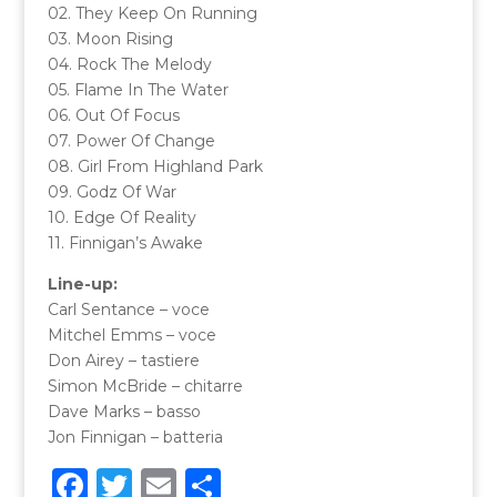
02. They Keep On Running
03. Moon Rising
04. Rock The Melody
05. Flame In The Water
06. Out Of Focus
07. Power Of Change
08. Girl From Highland Park
09. Godz Of War
10. Edge Of Reality
11. Finnigan’s Awake
Line-up:
Carl Sentance – voce
Mitchel Emms – voce
Don Airey – tastiere
Simon McBride – chitarre
Dave Marks – basso
Jon Finnigan – batteria
F
T
E
C