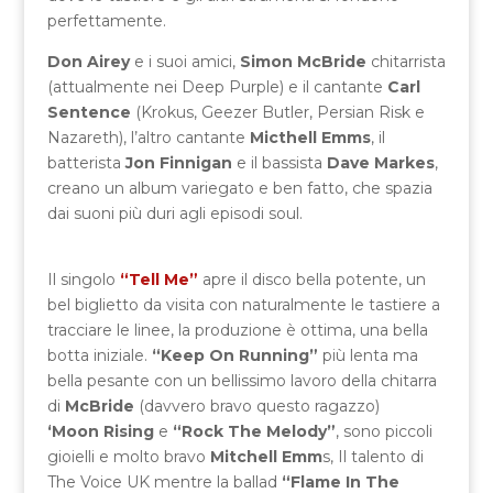
perfettamente.
Don Airey
e i suoi amici,
Simon McBride
chitarrista
(attualmente nei Deep Purple) e il cantante
Carl
Sentence
(Krokus, Geezer Butler, Persian Risk e
Nazareth), l’altro cantante
Micthell Emms
, il
batterista
Jon Finnigan
e il bassista
Dave Markes
,
creano un album variegato e ben fatto, che spazia
dai suoni più duri agli episodi soul.
Il singolo
“Tell Me”
apre il disco bella potente, un
bel biglietto da visita con naturalmente le tastiere a
tracciare le linee, la produzione è ottima, una bella
botta iniziale.
“Keep On Running”
più lenta ma
bella pesante con un bellissimo lavoro della chitarra
di
McBride
(davvero bravo questo ragazzo)
‘Moon Rising
e
“Rock The Melody”
, sono piccoli
gioielli e molto bravo
Mitchell Emm
s, Il talento di
The Voice UK mentre la ballad
“Flame In The